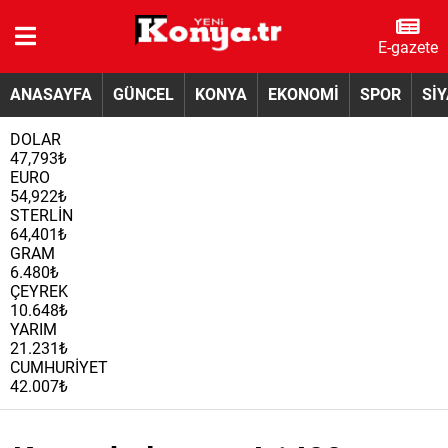
E-gazete
ANASAYFA
GÜNCEL
KONYA
EKONOMİ
SPOR
Sİ
DOLAR
47,793₺
EURO
54,922₺
STERLİN
64,401₺
GRAM
6.480₺
ÇEYREK
10.648₺
YARIM
21.231₺
CUMHURİYET
42.007₺