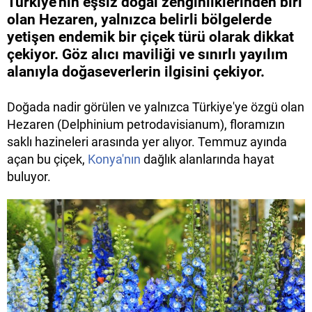
Türkiye'nin eşsiz doğal zenginliklerinden biri
olan Hezaren, yalnızca belirli bölgelerde
yetişen endemik bir çiçek türü olarak dikkat
çekiyor. Göz alıcı maviliği ve sınırlı yayılım
alanıyla doğaseverlerin ilgisini çekiyor.
Doğada nadir görülen ve yalnızca Türkiye'ye özgü olan
Hezaren (Delphinium petrodavisianum), floramızın
saklı hazineleri arasında yer alıyor. Temmuz ayında
açan bu çiçek,
Konya'nın
dağlık alanlarında hayat
buluyor.