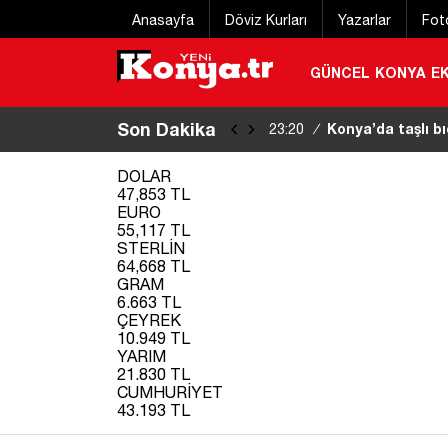
Anasayfa
Döviz Kurları
Yazarlar
Fot
GÜNCEL
KONYA
E
Son Dakika
Konya Bisiklet Fe
22:55
/
DOLAR
47,853 TL
EURO
55,117 TL
STERLİN
64,668 TL
GRAM
6.663 TL
ÇEYREK
10.949 TL
YARIM
21.830 TL
CUMHURİYET
43.193 TL