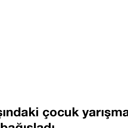
şındaki çocuk yarışm
bağışladı