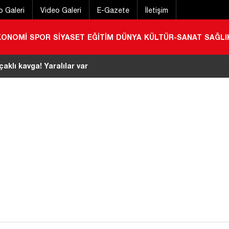
o Galeri
Video Galeri
E-Gazete
İletişim
KONOMİ
SPOR
SİYASET
EĞİTİM
DÜNYA
KÜLTÜR-SANAT
SAĞLI
stivali başladı
|