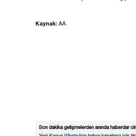
Kaynak:
AA
Son dakika gelişmelerden anında haberdar olm
Yeni Konya WhatsApp haber kanalımız için tıkl