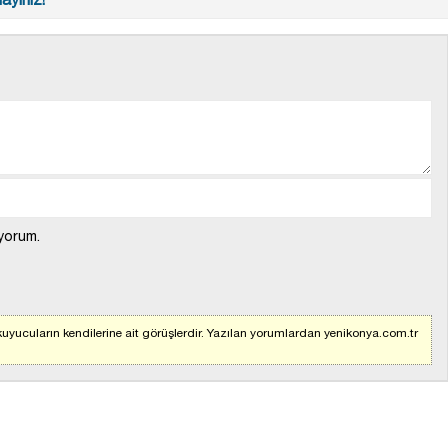
yorum.
uyucuların kendilerine ait görüşlerdir. Yazılan yorumlardan yenikonya.com.tr