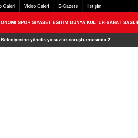
o Galeri
Video Galeri
E-Gazete
İletişim
KONOMİ
SPOR
SİYASET
EĞİTİM
DÜNYA
KÜLTÜR-SANAT
SAĞLI
a kırıma uğradı
|