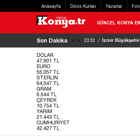
Anasayfa
Döviz Kurları
Yazarlar
Fot
GÜNCEL
KONYA
E
Son Dakika
Eğitim uçağı kaz
22:20
/
DOLAR
47,901 TL
EURO
55,057 TL
STERLİN
64,547 TL
GRAM
6.544 TL
ÇEYREK
10.754 TL
YARIM
21.443 TL
CUMHURİYET
42.427 TL