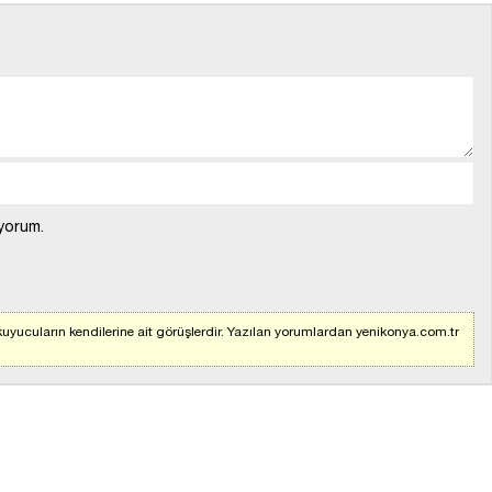
yorum.
uyucuların kendilerine ait görüşlerdir. Yazılan yorumlardan yenikonya.com.tr