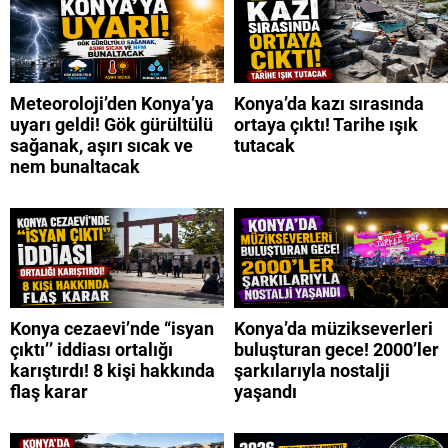
Meteoroloji’den Konya’ya
Konya’da kazı sırasında
uyarı geldi! Gök gürültülü
ortaya çıktı! Tarihe ışık
sağanak, aşırı sıcak ve
tutacak
nem bunaltacak
Konya cezaevi’nde “isyan
Konya’da müzikseverleri
çıktı’’ iddiası ortalığı
buluşturan gece! 2000’ler
karıştırdı! 8 kişi hakkında
şarkılarıyla nostalji
flaş karar
yaşandı