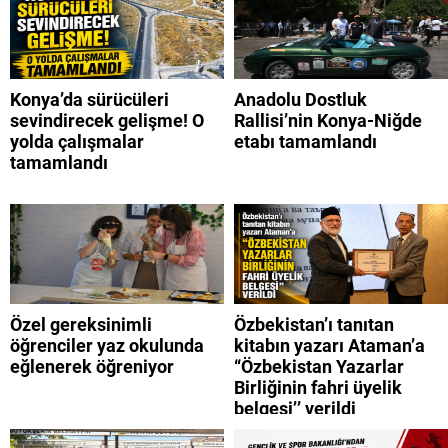
Konya’da sürücüleri
Anadolu Dostluk
sevindirecek gelişme! O
Rallisi’nin Konya-Niğde
yolda çalışmalar
etabı tamamlandı
tamamlandı
Özel gereksinimli
Özbekistan’ı tanıtan
öğrenciler yaz okulunda
kitabın yazarı Ataman’a
eğlenerek öğreniyor
“Özbekistan Yazarlar
Birliğinin fahri üyelik
belgesi’’ verildi