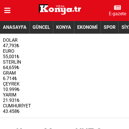
E-gazete
ANASAYFA
GÜNCEL
KONYA
EKONOMİ
SPOR
Sİ
DOLAR
47,793₺
EURO
55,001₺
STERLİN
64,659₺
GRAM
6.714₺
ÇEYREK
10.999₺
YARIM
21.931₺
CUMHURİYET
43.458₺