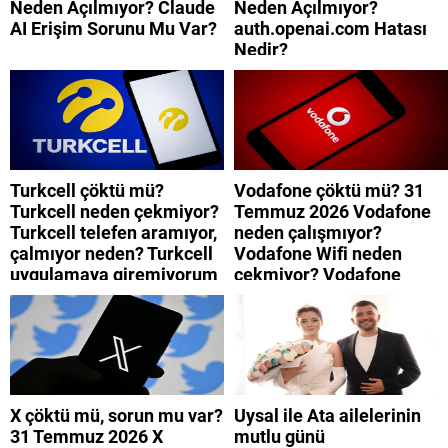
Neden Açılmıyor? Claude
Neden Açılmıyor?
AI Erişim Sorunu Mu Var?
auth.openai.com Hatası
Nedir?
Turkcell çöktü mü?
Vodafone çöktü mü? 31
Turkcell neden çekmiyor?
Temmuz 2026 Vodafone
Turkcell telefen aramıyor,
neden çalışmıyor?
çalmıyor neden? Turkcell
Vodafone Wifi neden
uygulamaya giremiyorum
çekmiyor? Vodafone
neden? Turkcell internet
mobil uygulamaya neden
neden yavaş?
giremiyorum?
X çöktü mü, sorun mu var?
Uysal ile Ata ailelerinin
31 Temmuz 2026 X
mutlu günü