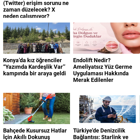
(Twitter) erişim sorunu ne
zaman düzelecek? X
neden çalışmıyor?
Konya’da kız öğrenciler
Endolift Nedir?
“Yazımda Kardeşlik Var’’
Ameliyatsız Yüz Germe
kampında bir araya geldi
Uygulaması Hakkında
Merak Edilenler
Bahçede Kusursuz Hatlar
Türkiye’de Denizcilik
İçin Akıllı Dokunuş
Bağlantısı: Starlink ve