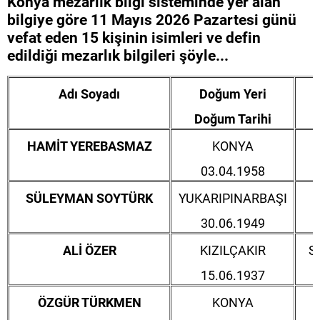
Konya mezarlık bilgi sisteminde yer alan
bilgiye göre 11 Mayıs 2026 Pazartesi günü
vefat eden 15 kişinin isimleri ve defin
edildiği mezarlık bilgileri şöyle...
Adı Soyadı
Doğum Yeri
Doğum Tarihi
HAMİT YEREBASMAZ
KONYA
03.04.1958
SÜLEYMAN SOYTÜRK
YUKARIPINARBAŞI
30.06.1949
ALİ ÖZER
KIZILÇAKIR
S
15.06.1937
ÖZGÜR TÜRKMEN
KONYA