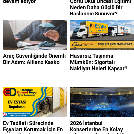
devam ediyor
Çorlu Okul Öncesi Eğitimi
Neden Daha Güçlü Bir
Başlangıç Sunuyor?
Araç Güvenliğinde Önemli
Hasarsız Taşınma
Bir Adım: Allianz Kasko
Mümkün: Sigortalı
Nakliyat Neleri Kapsar?
Ev Tadilatı Sürecinde
2026 İstanbul
Eşyaları Korumak İçin En
Konserlerine En Kolay