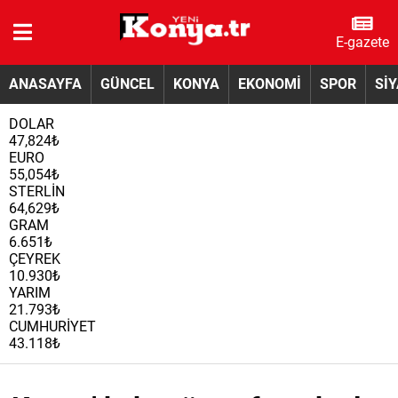
E-gazete
ANASAYFA
GÜNCEL
KONYA
EKONOMİ
SPOR
Sİ
DOLAR
47,824₺
EURO
55,054₺
STERLİN
64,629₺
GRAM
6.651₺
ÇEYREK
10.930₺
YARIM
21.793₺
CUMHURİYET
43.118₺