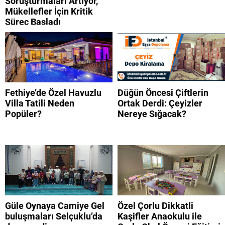
Soruşturmaları Artıyor,
Mükellefler İçin Kritik
Süreç Başladı
Fethiye’de Özel Havuzlu
Düğün Öncesi Çiftlerin
Villa Tatili Neden
Ortak Derdi: Çeyizler
Popüler?
Nereye Sığacak?
Güle Oynaya Camiye Gel
Özel Çorlu Dikkatli
buluşmaları Selçuklu’da
Kaşifler Anaokulu ile