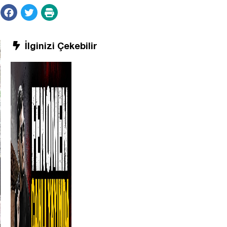
İlginizi Çekebilir