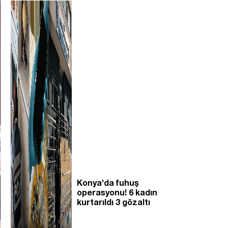
Konya’da fuhuş
operasyonu! 6 kadın
kurtarıldı 3 gözaltı