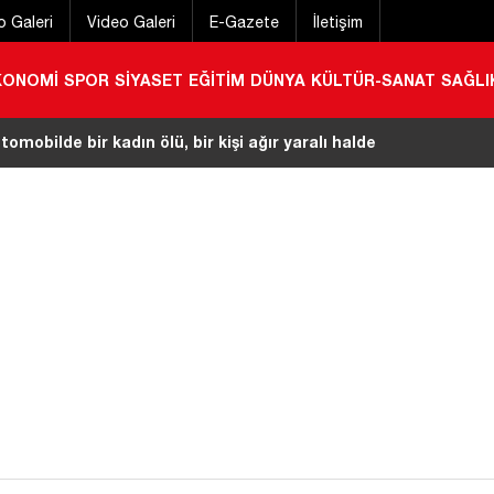
o Galeri
Video Galeri
E-Gazete
İletişim
KONOMİ
SPOR
SİYASET
EĞİTİM
DÜNYA
KÜLTÜR-SANAT
SAĞLI
it yok! İlçede huzur uygulaması gerçekleştirildi