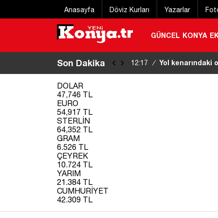
Anasayfa
Döviz Kurları
Yazarlar
Fot
GÜNCEL
KONYA
E
Son Dakika
Konya’da suça geç
11:59
/
|
DOLAR
47,746 TL
EURO
54,917 TL
STERLİN
64,352 TL
GRAM
6.526 TL
ÇEYREK
10.724 TL
YARIM
21.384 TL
CUMHURİYET
42.309 TL