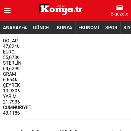
E-gazete
ANASAYFA
GÜNCEL
KONYA
EKONOMİ
SPOR
Sİ
DOLAR
47,824₺
EURO
55,078₺
STERLİN
64,629₺
GRAM
6.654₺
ÇEYREK
10.930₺
YARIM
21.793₺
CUMHURİYET
43.118₺