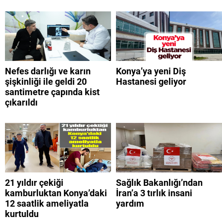
Nefes darlığı ve karın
Konya’ya yeni Diş
şişkinliği ile geldi 20
Hastanesi geliyor
santimetre çapında kist
çıkarıldı
21 yıldır çekiği
Sağlık Bakanlığı’ndan
kamburluktan Konya’daki
İran’a 3 tırlık insani
12 saatlik ameliyatla
yardım
kurtuldu