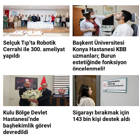
Selçuk Tıp’ta Robotik
Başkent Üniversitesi
Cerrahi ile 300. ameliyat
Konya Hastanesi KBB
yapıldı
uzmanları; Burun
estetiğinde fonksiyon
öncelenmeli!
Kulu Bölge Devlet
Sigarayı bırakmak için
Hastanesi’nde
143 bin kişi destek aldı
başhekimlik görevi
devredildi