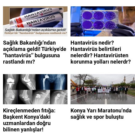
Sağlık Bakanlığı’ndan
Hantavirüs nedir?
açıklama geldi! Türkiye’de
Hantavirüs belirtileri
“hantavirüs’’ bulgusuna
nelerdir? Hantavirüsten
rastlandı mı?
korunma yolları nelerdr?
Kireçlenmeden fıtığa:
Konya Yarı Maratonu’nda
Başkent Konya’daki
sağlık ve spor buluştu
uzmanlardan doğru
bilinen yanlışlar!