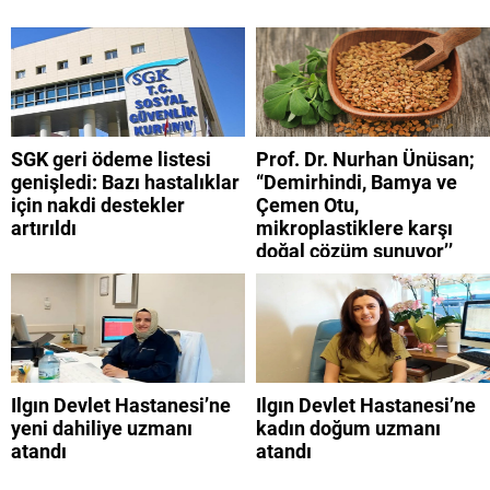
SGK geri ödeme listesi
Prof. Dr. Nurhan Ünüsan;
genişledi: Bazı hastalıklar
“Demirhindi, Bamya ve
için nakdi destekler
Çemen Otu,
artırıldı
mikroplastiklere karşı
doğal çözüm sunuyor’’
Ilgın Devlet Hastanesi’ne
Ilgın Devlet Hastanesi’ne
yeni dahiliye uzmanı
kadın doğum uzmanı
atandı
atandı