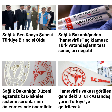
Sağlık-Sen Konya Şubesi
Sağlık Bakanlığından
Türkiye Birincisi Oldu
“hantavirüs’’ açıklaması:
Türk vatandaşların test
sonuçları negatif
Sağlık Bakanlığı: Düzenli
Hantavirüs vakası görülen
egzersiz kas-iskelet
gemideki 3 Türk vatandaşı
sistemi sorunlarının
yarın Türkiye’ye
önlenmesinde önemlidir
getirilecek