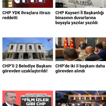
CHP YDK ihraçlara itirazı
CHP Kayseri İl Başkanlığı
reddetti
binasının duvarlarına
boyayla yazılar yazıldı
CHP’li 2 Belediye Başkanı
CHP’de iki il başkanı daha
görevden uzaklaştırıldı!
görevden alındı