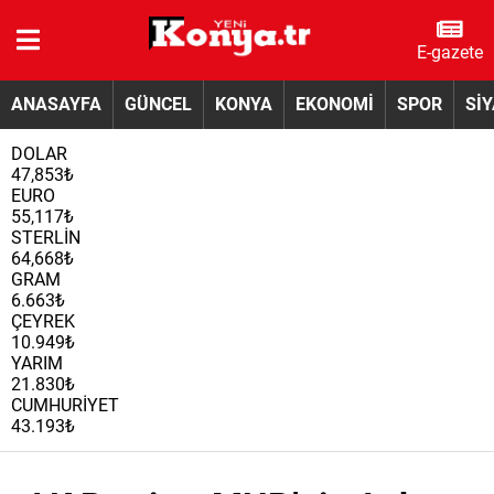
E-gazete
ANASAYFA
GÜNCEL
KONYA
EKONOMİ
SPOR
Sİ
DOLAR
47,853₺
EURO
55,117₺
STERLİN
64,668₺
GRAM
6.663₺
ÇEYREK
10.949₺
YARIM
21.830₺
CUMHURİYET
43.193₺