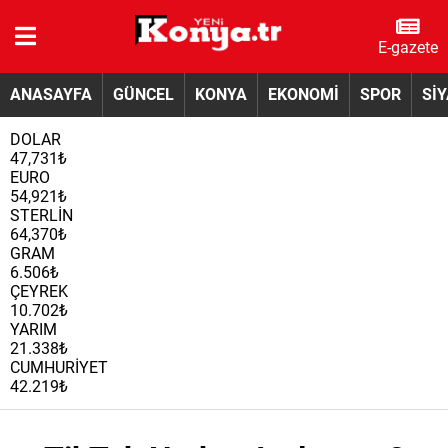
E-gazete
ANASAYFA
GÜNCEL
KONYA
EKONOMİ
SPOR
Sİ
DOLAR
47,731₺
EURO
54,921₺
STERLİN
64,370₺
GRAM
6.506₺
ÇEYREK
10.702₺
YARIM
21.338₺
CUMHURİYET
42.219₺