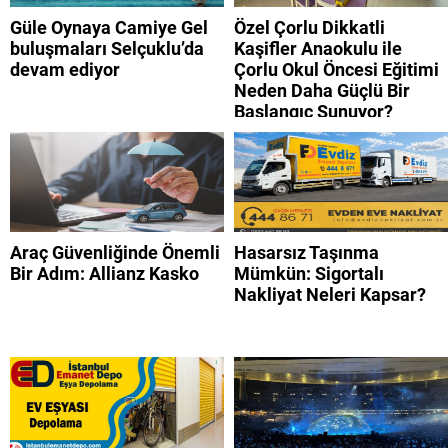
Güle Oynaya Camiye Gel
Özel Çorlu Dikkatli
buluşmaları Selçuklu’da
Kaşifler Anaokulu ile
devam ediyor
Çorlu Okul Öncesi Eğitimi
Neden Daha Güçlü Bir
Başlangıç Sunuyor?
Araç Güvenliğinde Önemli
Hasarsız Taşınma
Bir Adım: Allianz Kasko
Mümkün: Sigortalı
Nakliyat Neleri Kapsar?