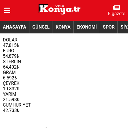
E-gazete
ANASAYFA
GÜNCEL
KONYA
EKONOMİ
SPOR
Sİ
DOLAR
47,815₺
EURO
54,879₺
STERLİN
64,402₺
GRAM
6.592₺
ÇEYREK
10.832₺
YARIM
21.598₺
CUMHURİYET
42.733₺