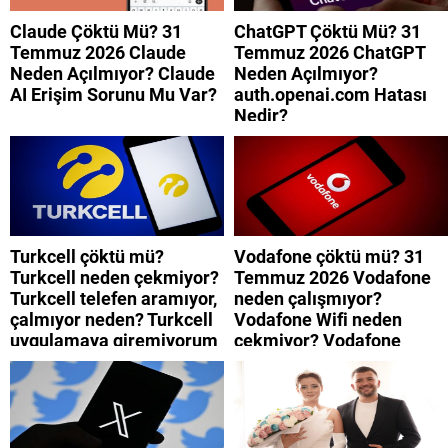
Claude Çöktü Mü? 31
ChatGPT Çöktü Mü? 31
Temmuz 2026 Claude
Temmuz 2026 ChatGPT
Neden Açılmıyor? Claude
Neden Açılmıyor?
AI Erişim Sorunu Mu Var?
auth.openai.com Hatası
Nedir?
Turkcell çöktü mü?
Vodafone çöktü mü? 31
Turkcell neden çekmiyor?
Temmuz 2026 Vodafone
Turkcell telefen aramıyor,
neden çalışmıyor?
çalmıyor neden? Turkcell
Vodafone Wifi neden
uygulamaya giremiyorum
çekmiyor? Vodafone
neden? Turkcell internet
mobil uygulamaya neden
neden yavaş?
giremiyorum?