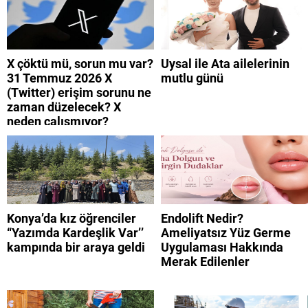
X çöktü mü, sorun mu var?
Uysal ile Ata ailelerinin
31 Temmuz 2026 X
mutlu günü
(Twitter) erişim sorunu ne
zaman düzelecek? X
neden çalışmıyor?
Konya’da kız öğrenciler
Endolift Nedir?
“Yazımda Kardeşlik Var’’
Ameliyatsız Yüz Germe
kampında bir araya geldi
Uygulaması Hakkında
Merak Edilenler