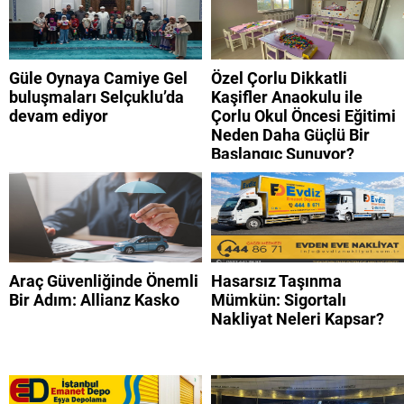
Güle Oynaya Camiye Gel
Özel Çorlu Dikkatli
buluşmaları Selçuklu’da
Kaşifler Anaokulu ile
devam ediyor
Çorlu Okul Öncesi Eğitimi
Neden Daha Güçlü Bir
Başlangıç Sunuyor?
Araç Güvenliğinde Önemli
Hasarsız Taşınma
Bir Adım: Allianz Kasko
Mümkün: Sigortalı
Nakliyat Neleri Kapsar?