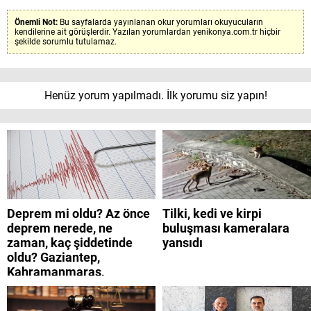
Önemli Not:
Bu sayfalarda yayınlanan okur yorumları okuyucuların
kendilerine ait görüşlerdir. Yazılan yorumlardan yenikonya.com.tr hiçbir
şekilde sorumlu tutulamaz.
Henüz yorum yapılmadı. İlk yorumu siz yapın!
Deprem mi oldu? Az önce
Tilki, kedi ve kirpi
deprem nerede, ne
buluşması kameralara
zaman, kaç şiddetinde
yansıdı
oldu? Gaziantep,
Kahramanmaraş,
Adıyaman, Şanlıurfa,
Suriye, Kilis, Hatay,