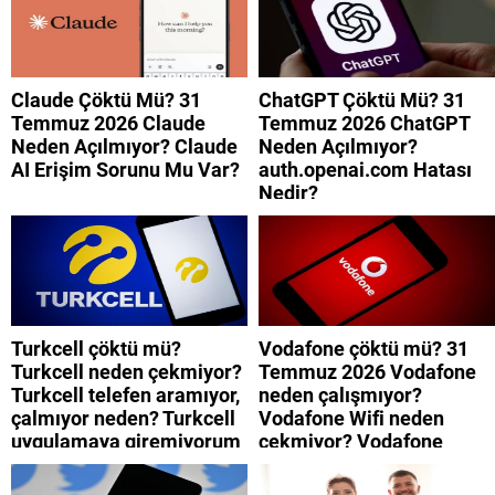
Claude Çöktü Mü? 31
ChatGPT Çöktü Mü? 31
Temmuz 2026 Claude
Temmuz 2026 ChatGPT
Neden Açılmıyor? Claude
Neden Açılmıyor?
AI Erişim Sorunu Mu Var?
auth.openai.com Hatası
Nedir?
Turkcell çöktü mü?
Vodafone çöktü mü? 31
Turkcell neden çekmiyor?
Temmuz 2026 Vodafone
Turkcell telefen aramıyor,
neden çalışmıyor?
çalmıyor neden? Turkcell
Vodafone Wifi neden
uygulamaya giremiyorum
çekmiyor? Vodafone
neden? Turkcell internet
mobil uygulamaya neden
neden yavaş?
giremiyorum?