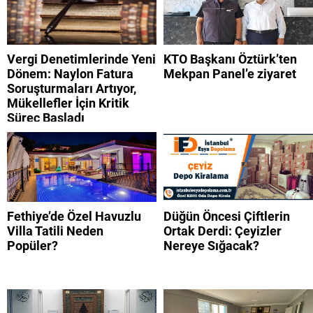
Osmaniye 9 Ağustos 2026
AFAD son depremler
listesi
Vergi Denetimlerinde Yeni
KTO Başkanı Öztürk’ten
Dönem: Naylon Fatura
Mekpan Panel’e ziyaret
Soruşturmaları Artıyor,
Mükellefler İçin Kritik
Süreç Başladı
Fethiye’de Özel Havuzlu
Düğün Öncesi Çiftlerin
Villa Tatili Neden
Ortak Derdi: Çeyizler
Popüler?
Nereye Sığacak?