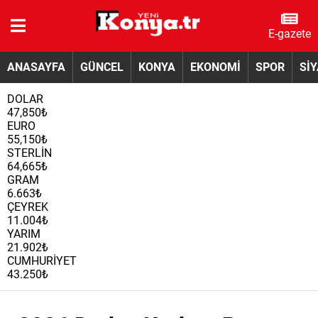
E-gazete
ANASAYFA
GÜNCEL
KONYA
EKONOMİ
SPOR
Sİ
DOLAR
47,850₺
EURO
55,150₺
STERLİN
64,665₺
GRAM
6.663₺
ÇEYREK
11.004₺
YARIM
21.902₺
CUMHURİYET
43.250₺