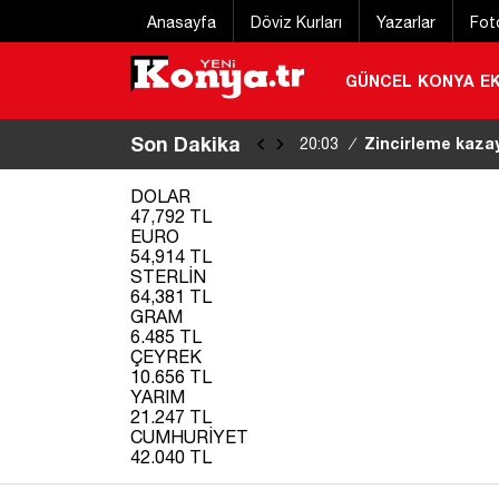
Anasayfa
Döviz Kurları
Yazarlar
Fot
GÜNCEL
KONYA
E
Son Dakika
Zincirleme kazay
20:03
/
kanamadan çıktı
|
DOLAR
47,792 TL
EURO
54,914 TL
STERLİN
64,381 TL
GRAM
6.485 TL
ÇEYREK
10.656 TL
YARIM
21.247 TL
CUMHURİYET
42.040 TL