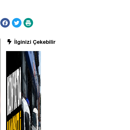
İlginizi Çekebilir