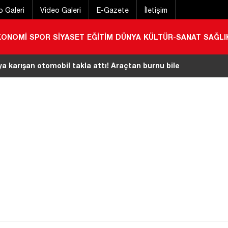
o Galeri
Video Galeri
E-Gazete
İletişim
KONOMİ
SPOR
SİYASET
EĞİTİM
DÜNYA
KÜLTÜR-SANAT
SAĞLI
a karışan otomobil takla attı! Araçtan burnu bile