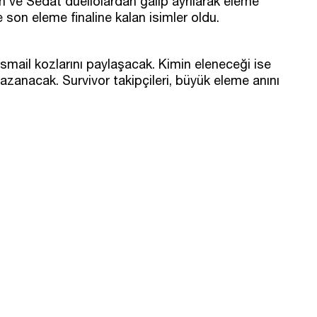
 ve Sedat düellolardan galip ayrılarak eleme
 son eleme finaline kalan isimler oldu.
ail kozlarını paylaşacak. Kimin eleneceği ise
azanacak. Survivor takipçileri, büyük eleme anını