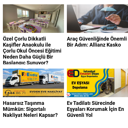
Özel Çorlu Dikkatli
Araç Güvenliğinde Önemli
Kaşifler Anaokulu ile
Bir Adım: Allianz Kasko
Çorlu Okul Öncesi Eğitimi
Neden Daha Güçlü Bir
Başlangıç Sunuyor?
Hasarsız Taşınma
Ev Tadilatı Sürecinde
Mümkün: Sigortalı
Eşyaları Korumak İçin En
Nakliyat Neleri Kapsar?
Güvenli Yol