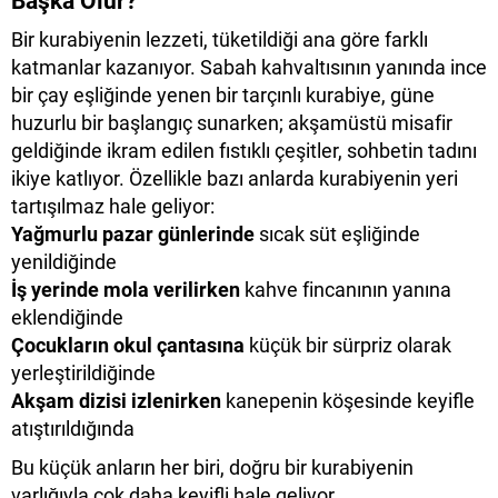
Başka Olur?
Bir kurabiyenin lezzeti, tüketildiği ana göre farklı
katmanlar kazanıyor. Sabah kahvaltısının yanında ince
bir çay eşliğinde yenen bir tarçınlı kurabiye, güne
huzurlu bir başlangıç sunarken; akşamüstü misafir
geldiğinde ikram edilen fıstıklı çeşitler, sohbetin tadını
ikiye katlıyor. Özellikle bazı anlarda kurabiyenin yeri
tartışılmaz hale geliyor:
Yağmurlu pazar günlerinde
sıcak süt eşliğinde
yenildiğinde
İş yerinde mola verilirken
kahve fincanının yanına
eklendiğinde
Çocukların okul çantasına
küçük bir sürpriz olarak
yerleştirildiğinde
Akşam dizisi izlenirken
kanepenin köşesinde keyifle
atıştırıldığında
Bu küçük anların her biri, doğru bir kurabiyenin
varlığıyla çok daha keyifli hale geliyor.