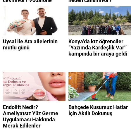
çekmiyor? Vodafone
neden çalışmıyor?
mobil uygulamaya neden
giremiyorum?
Uysal ile Ata ailelerinin
Konya’da kız öğrenciler
mutlu günü
“Yazımda Kardeşlik Var’’
kampında bir araya geldi
Endolift Nedir?
Bahçede Kusursuz Hatlar
Ameliyatsız Yüz Germe
İçin Akıllı Dokunuş
Uygulaması Hakkında
Merak Edilenler