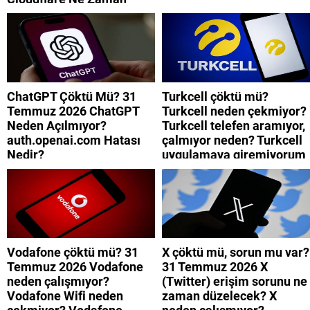
Düzelecek?
ChatGPT Çöktü Mü? 31
Turkcell çöktü mü?
Temmuz 2026 ChatGPT
Turkcell neden çekmiyor?
Neden Açılmıyor?
Turkcell telefen aramıyor,
auth.openai.com Hatası
çalmıyor neden? Turkcell
Nedir?
uygulamaya giremiyorum
neden? Turkcell internet
neden yavaş?
Vodafone çöktü mü? 31
X çöktü mü, sorun mu var?
Temmuz 2026 Vodafone
31 Temmuz 2026 X
neden çalışmıyor?
(Twitter) erişim sorunu ne
Vodafone Wifi neden
zaman düzelecek? X