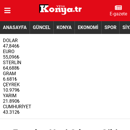
E-gazete
ANASAYFA
GÜNCEL
KONYA
EKONOMİ
SPOR
Sİ
DOLAR
47,846₺
EURO
55,096₺
STERLİN
64,688₺
GRAM
6.681₺
ÇEYREK
10.979₺
YARIM
21.890₺
CUMHURİYET
43.312₺