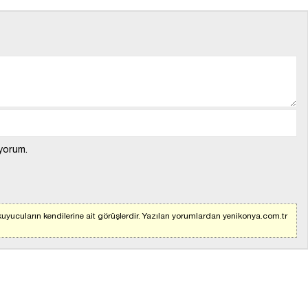
yorum.
uyucuların kendilerine ait görüşlerdir. Yazılan yorumlardan yenikonya.com.tr