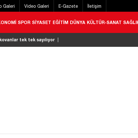
o Galeri
Video Galeri
E-Gazete
İletişim
KONOMİ
SPOR
SİYASET
EĞİTİM
DÜNYA
KÜLTÜR-SANAT
SAĞLI
 kovanlar tek tek sayılıyor
|