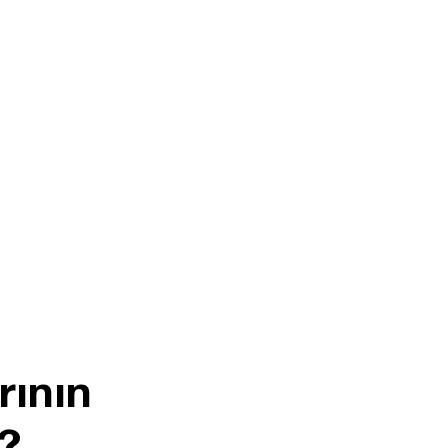
rının
r?