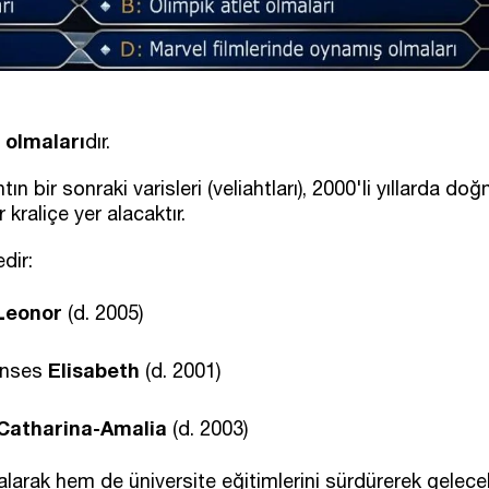
 olmaları
dır.
 bir sonraki varisleri (veliahtları), 2000'li yıllarda do
kraliçe yer alacaktır.
dir:
Leonor
(d. 2005)
Elisabeth
enses
(d. 2001)
Catharina-Amalia
(d. 2003)
larak hem de üniversite eğitimlerini sürdürerek gelecek