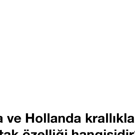
 ve Hollanda krallıkla
rtak özelliği hangisidi