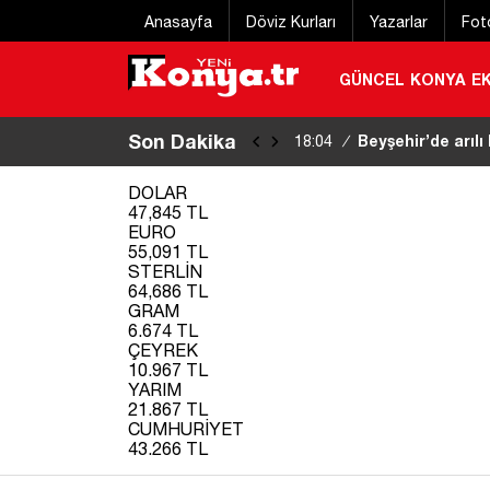
Anasayfa
Döviz Kurları
Yazarlar
Fot
GÜNCEL
KONYA
E
Son Dakika
Beyşehir’de arılı
18:04
/
DOLAR
47,845 TL
EURO
55,091 TL
STERLİN
64,686 TL
GRAM
6.674 TL
ÇEYREK
10.967 TL
YARIM
21.867 TL
CUMHURİYET
43.266 TL