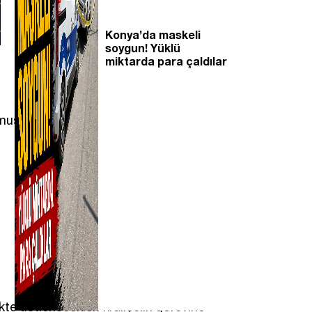
Konya’da maskeli
soygun! Yüklü
miktarda para çaldılar
ğmuş (Z kuşağı) genç kadınlardır.
te üstlenecekleri kraliçelik görevine