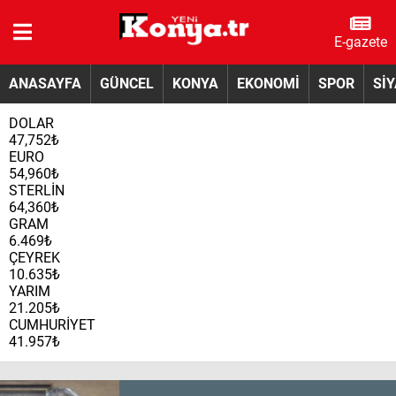
E-gazete
ANASAYFA
GÜNCEL
KONYA
EKONOMİ
SPOR
Sİ
DOLAR
47,752₺
EURO
54,960₺
STERLİN
64,360₺
GRAM
6.469₺
ÇEYREK
10.635₺
YARIM
21.205₺
CUMHURİYET
41.957₺