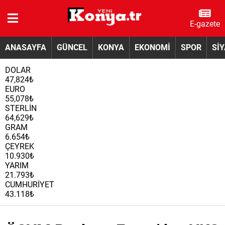
E-gazete
ANASAYFA
GÜNCEL
KONYA
EKONOMİ
SPOR
Sİ
DOLAR
47,824₺
EURO
55,078₺
STERLİN
64,629₺
GRAM
6.654₺
ÇEYREK
10.930₺
YARIM
21.793₺
CUMHURİYET
43.118₺