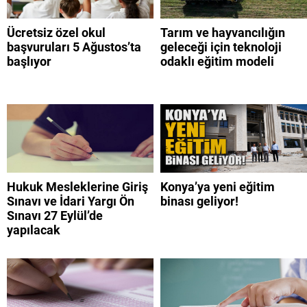
Ücretsiz özel okul
Tarım ve hayvancılığın
başvuruları 5 Ağustos’ta
geleceği için teknoloji
başlıyor
odaklı eğitim modeli
Hukuk Mesleklerine Giriş
Konya’ya yeni eğitim
Sınavı ve İdari Yargı Ön
binası geliyor!
Sınavı 27 Eylül’de
yapılacak