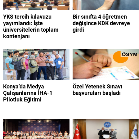
YKS tercih kılavuzu
Bir sınıfta 4 öğretmen
yayımlandı: İşte
değişince KDK devreye
üniversitelerin toplam
girdi
kontenjanı
Konya’da Medya
Özel Yetenek Sınavı
Çalışanlarına İHA-1
başvuruları başladı
Pilotluk Eğitimi