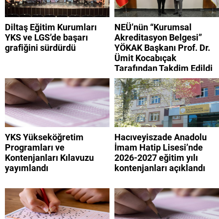
Diltaş Eğitim Kurumları
NEÜ’nün “Kurumsal
YKS ve LGS’de başarı
Akreditasyon Belgesi”
grafiğini sürdürdü
YÖKAK Başkanı Prof. Dr.
Ümit Kocabıçak
Tarafından Takdim Edildi
YKS Yükseköğretim
Hacıveyiszade Anadolu
Programları ve
İmam Hatip Lisesi’nde
Kontenjanları Kılavuzu
2026-2027 eğitim yılı
yayımlandı
kontenjanları açıklandı