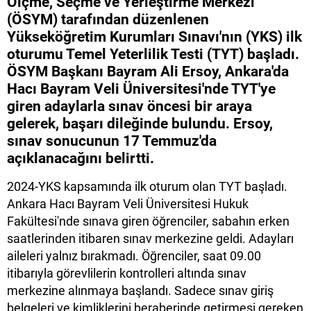
Ölçme, Seçme ve Yerleştirme Merkezi
(ÖSYM) tarafından düzenlenen
Yükseköğretim Kurumları Sınavı'nın (YKS) ilk
oturumu Temel Yeterlilik Testi (TYT) başladı.
ÖSYM Başkanı Bayram Ali Ersoy, Ankara'da
Hacı Bayram Veli Üniversitesi'nde TYT'ye
giren adaylarla sınav öncesi bir araya
gelerek, başarı dileğinde bulundu. Ersoy,
sınav sonucunun 17 Temmuz'da
açıklanacağını belirtti.
2024-YKS kapsamında ilk oturum olan TYT başladı.
Ankara Hacı Bayram Veli Üniversitesi Hukuk
Fakültesi'nde sınava giren öğrenciler, sabahın erken
saatlerinden itibaren sınav merkezine geldi. Adayları
aileleri yalnız bırakmadı. Öğrenciler, saat 09.00
itibarıyla görevlilerin kontrolleri altında sınav
merkezine alınmaya başlandı. Sadece sınav giriş
belgeleri ve kimliklerini beraberinde getirmesi gereken