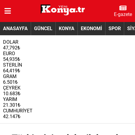
E-gazete
ANASAYFA
GÜNCEL
KONYA
EKONOMİ
SPOR
Sİ
DOLAR
47,792₺
EURO
54,935₺
STERLİN
64,419₺
GRAM
6.501₺
ÇEYREK
10.683₺
YARIM
21.301₺
CUMHURİYET
42.147₺