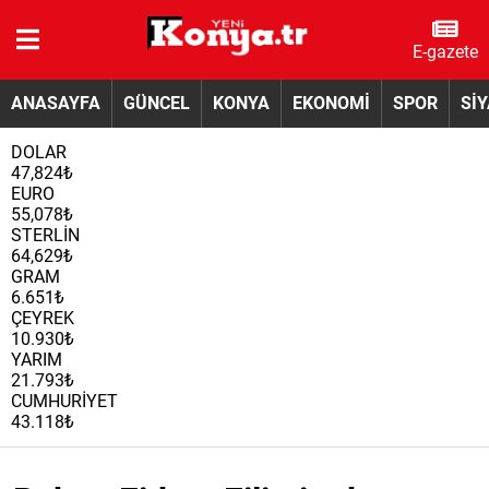
E-gazete
ANASAYFA
GÜNCEL
KONYA
EKONOMİ
SPOR
Sİ
DOLAR
47,824₺
EURO
55,078₺
STERLİN
64,629₺
GRAM
6.651₺
ÇEYREK
10.930₺
YARIM
21.793₺
CUMHURİYET
43.118₺