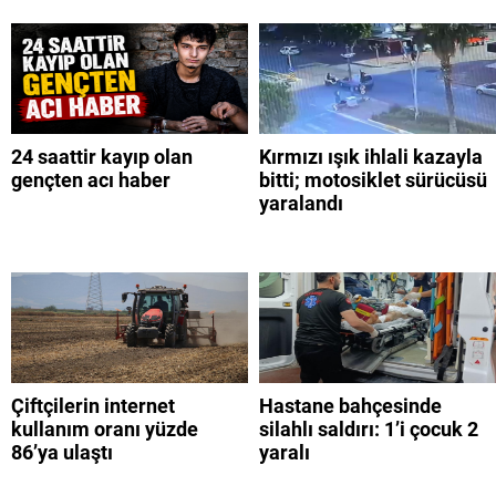
24 saattir kayıp olan
Kırmızı ışık ihlali kazayla
gençten acı haber
bitti; motosiklet sürücüsü
yaralandı
Çiftçilerin internet
Hastane bahçesinde
kullanım oranı yüzde
silahlı saldırı: 1’i çocuk 2
86’ya ulaştı
yaralı