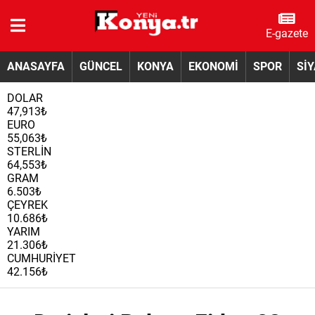
E-gazete
ANASAYFA
GÜNCEL
KONYA
EKONOMİ
SPOR
Sİ
DOLAR
47,913₺
EURO
55,063₺
STERLİN
64,553₺
GRAM
6.503₺
ÇEYREK
10.686₺
YARIM
21.306₺
CUMHURİYET
42.156₺