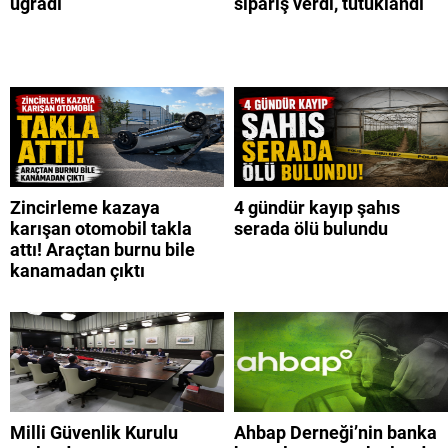
uğradı
sipariş verdi, tutuklandı
Zincirleme kazaya
4 gündür kayıp şahıs
karışan otomobil takla
serada ölü bulundu
attı! Araçtan burnu bile
kanamadan çıktı
Milli Güvenlik Kurulu
Ahbap Derneği’nin banka