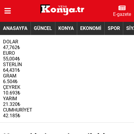
E-gazete
ANASAYFA
GÜNCEL
KONYA
EKONOMİ
SPOR
Sİ
DOLAR
47,762₺
EURO
55,004₺
STERLİN
64,431₺
GRAM
6.504₺
ÇEYREK
10.693₺
YARIM
21.320₺
CUMHURİYET
42.185₺