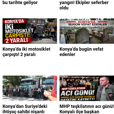
bu tarihte geliyor
yangın! Ekipler seferber
oldu
Konya’da iki motosiklet
Konya’da bugün vefat
çarpıştı! 2 yaralı
edenler
Konya’dan Suriye’deki
MHP teşkilatının acı günü!
ihtiyaç sahibi nişanlı
Konyalı ilçe başkan