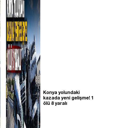
Konya yolundaki
kazada yeni gelişme! 1
ölü 8 yaralı