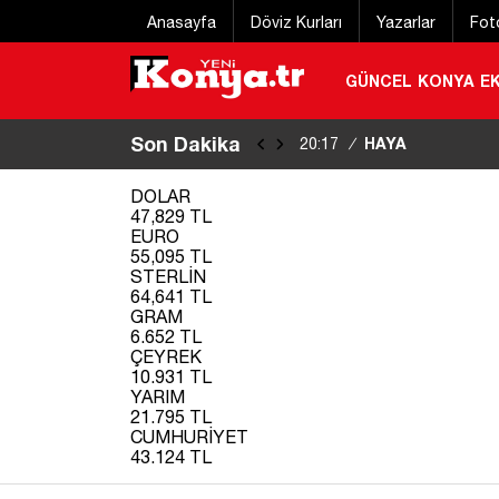
Anasayfa
Döviz Kurları
Yazarlar
Fot
GÜNCEL
KONYA
E
Son Dakika
HAYAT 112’ye yoğu
20:17
/
DOLAR
47,829 TL
EURO
55,095 TL
STERLİN
64,641 TL
GRAM
6.652 TL
ÇEYREK
10.931 TL
YARIM
21.795 TL
CUMHURİYET
43.124 TL