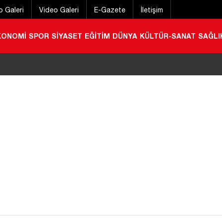
o Galeri
Video Galeri
E-Gazete
İletişim
KONOMİ
SPOR
SİYASET
EĞİTİM
DÜNYA
KÜLTÜR-SANAT
SAĞLI
n ilgi! 800 bin indirmeyi aştı
|