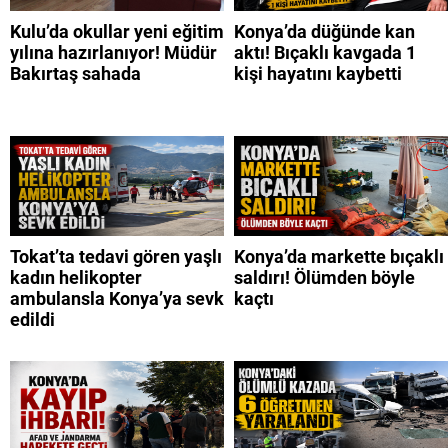
Kulu’da okullar yeni eğitim
Konya’da düğünde kan
yılına hazırlanıyor! Müdür
aktı! Bıçaklı kavgada 1
Bakırtaş sahada
kişi hayatını kaybetti
Tokat’ta tedavi gören yaşlı
Konya’da markette bıçaklı
kadın helikopter
saldırı! Ölümden böyle
ambulansla Konya’ya sevk
kaçtı
edildi