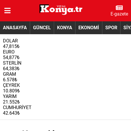
E-gazete
ANASAYFA
GÜNCEL
KONYA
EKONOMİ
SPOR
Sİ
DOLAR
47,815₺
EURO
54,877₺
STERLİN
64,383₺
GRAM
6.578₺
ÇEYREK
10.809₺
YARIM
21.552₺
CUMHURİYET
42.643₺