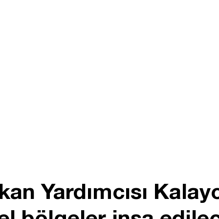
an Yardımcısı Kalayc
l bölgeler inşa edile