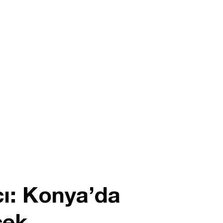
ı: Konya’da
cek