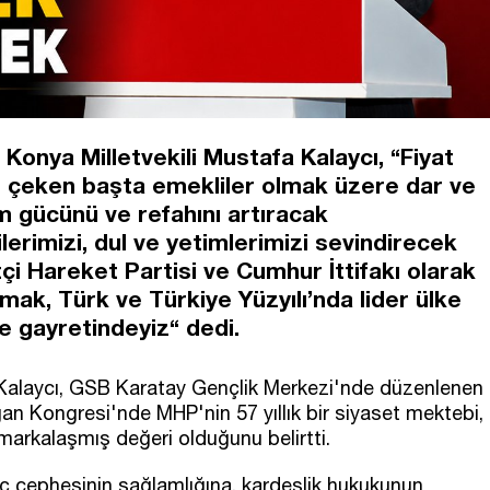
onya Milletvekili Mustafa Kalaycı, “Fiyat
ısı çeken başta emekliler olmak üzere dar ve
ım gücünü ve refahını artıracak
erimizi, dul ve yetimlerimizi sevindirecek
tçi Hareket Partisi ve Cumhur İttifakı olarak
mak, Türk ve Türkiye Yüzyılı’nda lider ülke
e gayretindeyiz“ dedi.
alaycı, GSB Karatay Gençlik Merkezi'nde düzenlenen
ğan Kongresi'nde MHP'nin 57 yıllık bir siyaset mektebi,
markalaşmış değeri olduğunu belirtti.
iç cephesinin sağlamlığına, kardeşlik hukukunun