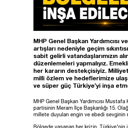
MHP Genel Başkan Yardımcısı ve K
artışları nedeniyle geçim sıkınt
sabit gelirli vatandaşlarımızın al
düzenlemeleri yapmalıyız. Emeklil
her kararın destekçisiyiz. Milliye
milli özlem ve hedeflerimize ulaş
ve süper güç Türkiye’yi inşa etm
MHP Genel Başkan Yardımcısı Mustafa K
partisinin Meram İlçe Başkanlığı 15. Ola
millete duyulan engin ve ebedi sevginin 
Bölgede yaşanan her krizin, Türkiye'nin 