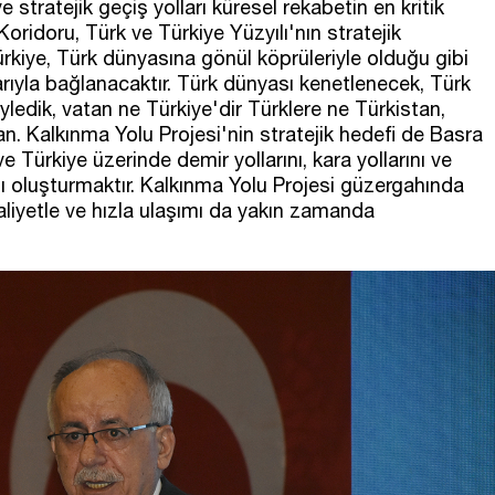
ve stratejik geçiş yolları küresel rekabetin en kritik
Koridoru, Türk ve Türkiye Yüzyılı'nın stratejik
Türkiye, Türk dünyasına gönül köprüleriyle olduğu gibi
larıyla bağlanacaktır. Türk dünyası kenetlenecek, Türk
öyledik, vatan ne Türkiye'dir Türklere ne Türkistan,
an. Kalkınma Yolu Projesi'nin stratejik hedefi de Basra
 Türkiye üzerinde demir yollarını, kara yollarını ve
ı oluşturmaktır. Kalkınma Yolu Projesi güzergahında
iyetle ve hızla ulaşımı da yakın zamanda