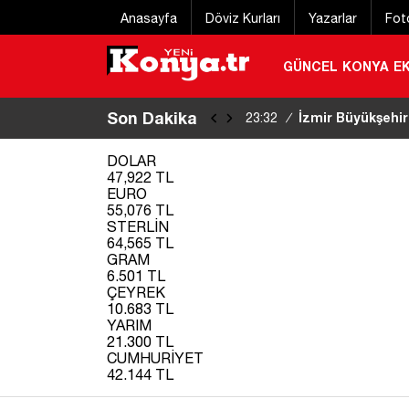
Anasayfa
Döviz Kurları
Yazarlar
Fot
GÜNCEL
KONYA
E
Son Dakika
Eğitim uçağı kaz
22:20
/
DOLAR
47,922 TL
EURO
55,076 TL
STERLİN
64,565 TL
GRAM
6.501 TL
ÇEYREK
10.683 TL
YARIM
21.300 TL
CUMHURİYET
42.144 TL