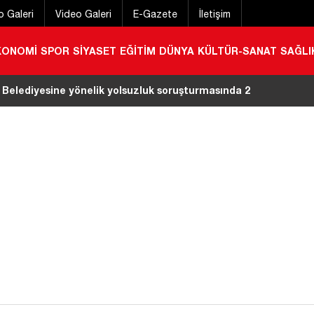
o Galeri
Video Galeri
E-Gazete
İletişim
KONOMİ
SPOR
SİYASET
EĞİTİM
DÜNYA
KÜLTÜR-SANAT
SAĞLI
a kırıma uğradı
|