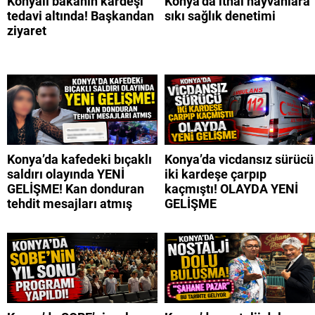
Konyalı bakanın kardeşi
Konya’da ithal hayvanlara
tedavi altında! Başkandan
sıkı sağlık denetimi
ziyaret
Konya’da kafedeki bıçaklı
Konya’da vicdansız sürücü
saldırı olayında YENİ
iki kardeşe çarpıp
GELİŞME! Kan donduran
kaçmıştı! OLAYDA YENİ
tehdit mesajları atmış
GELİŞME