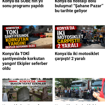
Konya’da SOBE’nin yıl
Konya’da nostalji dolu
sonu programı yapıldı
buluşma! “Şahane Pazar’’
bu tarihte geliyor
Konya’da TOKİ
Konya’da iki motosiklet
şantiyesinde korkutan
çarpıştı! 2 yaralı
yangın! Ekipler seferber
oldu