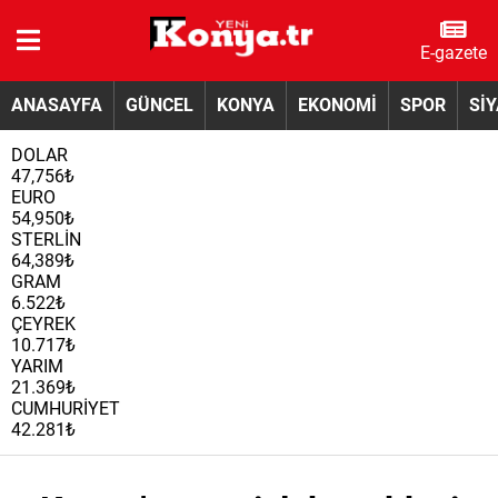
E-gazete
ANASAYFA
GÜNCEL
KONYA
EKONOMİ
SPOR
Sİ
DOLAR
47,756₺
EURO
54,950₺
STERLİN
64,389₺
GRAM
6.522₺
ÇEYREK
10.717₺
YARIM
21.369₺
CUMHURİYET
42.281₺