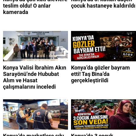
teslim oldu! O anlar
çocuk hastaneye kaldırıldı
kamerada
Konya Valisi İbrahim Akın
Konya’da gözler bayram
Sarayönü’nde Hububat
etti! Taş Bina’da
Alım ve Hasat
gerçekleştirildi
çalışmalarını inceledi
Konya’da marketlere sıkı
Konya’da 3 çocuk