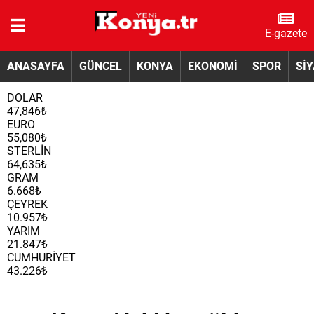
E-gazete
ANASAYFA
GÜNCEL
KONYA
EKONOMİ
SPOR
Sİ
DOLAR
47,846₺
EURO
55,080₺
STERLİN
64,635₺
GRAM
6.668₺
ÇEYREK
10.957₺
YARIM
21.847₺
CUMHURİYET
43.226₺