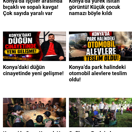
Konya’da işçiler arasında
Konya’da yürek ısıtan
bıçaklı ve sopalı kavga!
görüntü! Küçük çocuk
Çok sayıda yaralı var
namazı böyle kıldı
Konya’daki düğün
Konya’da park halindeki
cinayetinde yeni gelişme!
otomobil alevlere teslim
oldu!