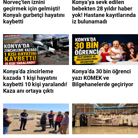
Norveç’ten iznini
Konya’ya sevk edilen
geçirmek için gelmişti!
bebekten 28 yıldır haber
Konyalı gurbetçi hayatını
yok! Hastane kayıtlarında
kaybetti
iz bulunamadı
Konya’da zincirleme
Konya’da 30 bin öğrenci
kazada 1 kişi hayatını
yazı KOMEK ve
kaybetti 10 kişi yaralandı!
Bilgehanelerde geçiriyor
Kaza anı ortaya çıktı