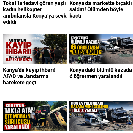
Tokat’ta tedavi gören yaşlı
Konya’da markette bıçaklı
kadın helikopter
saldırı! Ölümden böyle
ambulansla Konya’ya sevk
kaçtı
edildi
Konya’da kayıp ihbarı!
Konya’daki ölümlü kazada
AFAD ve Jandarma
6 öğretmen yaralandı!
harekete geçti