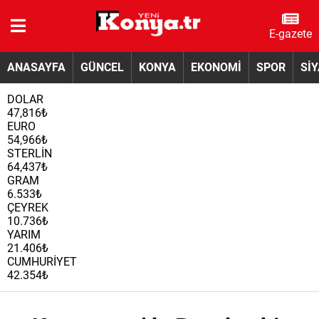
E-gazete
ANASAYFA
GÜNCEL
KONYA
EKONOMİ
SPOR
Sİ
DOLAR
47,816₺
EURO
54,966₺
STERLİN
64,437₺
GRAM
6.533₺
ÇEYREK
10.736₺
YARIM
21.406₺
CUMHURİYET
42.354₺