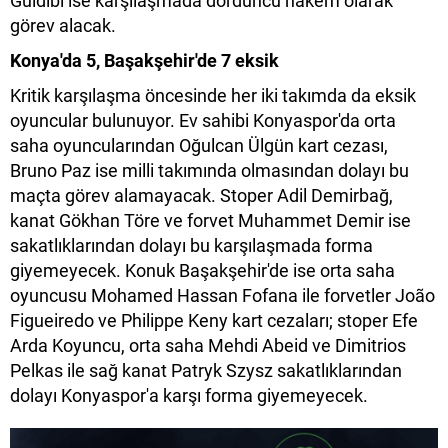
Güldibi ise karşılaşmada dördüncü hakem olarak
görev alacak.
Konya'da 5, Başakşehir'de 7 eksik
Kritik karşılaşma öncesinde her iki takımda da eksik
oyuncular bulunuyor. Ev sahibi Konyaspor'da orta
saha oyuncularından Oğulcan Ülgün kart cezası,
Bruno Paz ise milli takımında olmasından dolayı bu
maçta görev alamayacak. Stoper Adil Demirbağ,
kanat Gökhan Töre ve forvet Muhammet Demir ise
sakatlıklarından dolayı bu karşılaşmada forma
giyemeyecek. Konuk Başakşehir'de ise orta saha
oyuncusu Mohamed Hassan Fofana ile forvetler João
Figueiredo ve Philippe Keny kart cezaları; stoper Efe
Arda Koyuncu, orta saha Mehdi Abeid ve Dimitrios
Pelkas ile sağ kanat Patryk Szysz sakatlıklarından
dolayı Konyaspor'a karşı forma giyemeyecek.