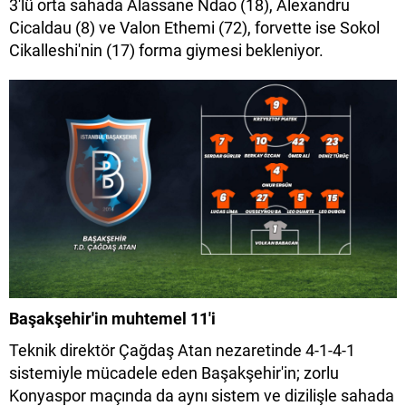
3'lü orta sahada Alassane Ndao (18), Alexandru
Cicaldau (8) ve Valon Ethemi (72), forvette ise Sokol
Cikalleshi'nin (17) forma giymesi bekleniyor.
Başakşehir'in muhtemel 11'i
Teknik direktör Çağdaş Atan nezaretinde 4-1-4-1
sistemiyle mücadele eden Başakşehir'in; zorlu
Konyaspor maçında da aynı sistem ve dizilişle sahada