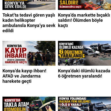
Tokat’ta tedavi gören yaşlı
Konya’da markette bıçaklı
kadın helikopter
saldırı! Ölümden böyle
ambulansla Konya’ya sevk
kaçtı
edildi
Konya’da kayıp ihbarı!
Konya’daki ölümlü kazada
AFAD ve Jandarma
6 öğretmen yaralandı!
harekete geçti