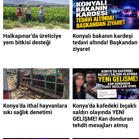
Halkapınar’da üreticiye
Konyalı bakanın kardeşi
yem bitkisi desteği
tedavi altında! Başkandan
ziyaret
Konya’da ithal hayvanlara
Konya’da kafedeki bıçaklı
sıkı sağlık denetimi
saldırı olayında YENİ
GELİŞME! Kan donduran
tehdit mesajları atmış