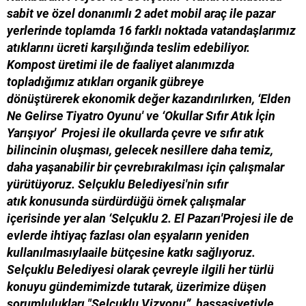
sabit ve özel donanımlı 2 adet mobil araç ile pazar
yerlerinde toplamda 16 farklı noktada vatandaşlarımız
atıklarını ücreti karşılığında teslim edebiliyor.
Kompost üretimi ile de faaliyet alanımızda
topladığımız atıkları organik gübreye
dönüştürerek ekonomik değer kazandırılırken, ‘Elden
Ne Gelirse Tiyatro Oyunu' ve ‘Okullar Sıfır Atık İçin
Yarışıyor' Projesi ile okullarda çevre ve sıfır atık
bilincinin oluşması, gelecek nesillere daha temiz,
daha yaşanabilir bir çevrebırakılması için çalışmalar
yürütüyoruz. Selçuklu Belediyesi'nin sıfır
atık konusunda sürdürdüğü örnek çalışmalar
içerisinde yer alan ‘Selçuklu 2. El Pazarı'Projesi ile de
evlerde ihtiyaç fazlası olan eşyaların yeniden
kullanılmasıylaaile bütçesine katkı sağlıyoruz.
Selçuklu Belediyesi olarak çevreyle ilgili her türlü
konuyu gündemimizde tutarak, üzerimize düşen
sorumlulukları "Selçuklu Vizyonu” hassasiyetiyle