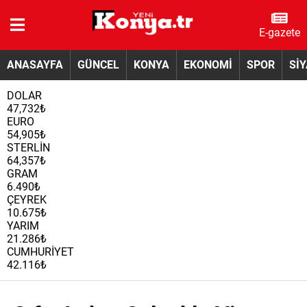
E-gazete
ANASAYFA
GÜNCEL
KONYA
EKONOMİ
SPOR
Sİ
DOLAR
47,732₺
EURO
54,905₺
STERLİN
64,357₺
GRAM
6.490₺
ÇEYREK
10.675₺
YARIM
21.286₺
CUMHURİYET
42.116₺