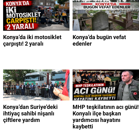
Konya’da iki motosiklet
Konya’da bugün vefat
çarpıştı! 2 yaralı
edenler
Konya’dan Suriye’deki
MHP teşkilatının acı günü!
ihtiyaç sahibi nişanlı
Konyalı ilçe başkan
çiftlere yardım
yardımcısı hayatını
kaybetti