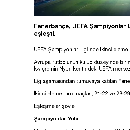
Fenerbahçe, UEFA Şampiyonlar Li
eşleşti.
UEFA Şampiyonlar Ligi'nde ikinci eleme t
Avrupa futbolunun kulüp düzeyinde bir nu
İsviçre'nin Nyon kentindeki UEFA merkezi
Lig aşamasından turnuvaya katılan Fener
İkinci eleme turu maçları, 21-22 ve 28
Eşleşmeler şöyle:
Şampiyonlar Yolu