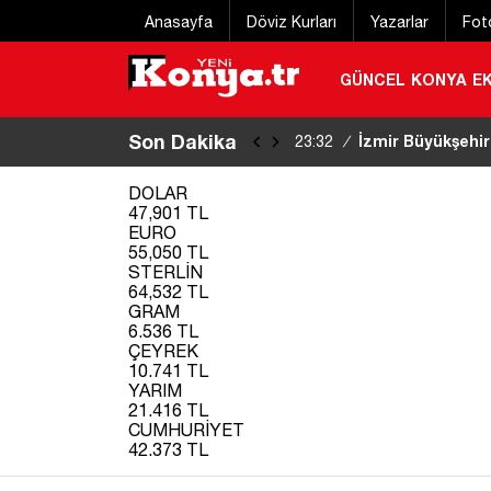
Anasayfa
Döviz Kurları
Yazarlar
Fot
GÜNCEL
KONYA
E
Son Dakika
Eğitim uçağı kaz
22:20
/
DOLAR
47,901 TL
EURO
55,050 TL
STERLİN
64,532 TL
GRAM
6.536 TL
ÇEYREK
10.741 TL
YARIM
21.416 TL
CUMHURİYET
42.373 TL