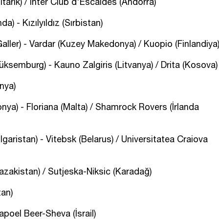
itarık) / Inter Club d'Escaldes (Andorra)
a) - Kızılyıldız (Sırbistan)
ller) - Vardar (Kuzey Makedonya) / Kuopio (Finlandiya
Lüksemburg) - Kauno Zalgiris (Litvanya) / Drita (Kosova)
nya)
nya) - Floriana (Malta) / Shamrock Rovers (İrlanda
garistan) - Vitebsk (Belarus) / Universitatea Craiova
azakistan) / Sutjeska-Niksic (Karadağ)
tan)
apoel Beer-Sheva (İsrail)