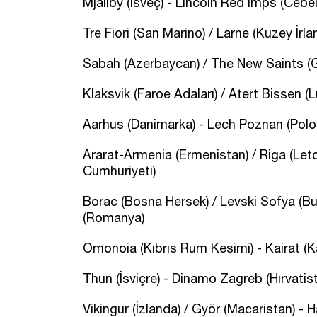
Mjallby (İsveç) - Lincoln Red Imps (Cebel
Tre Fiori (San Marino) / Larne (Kuzey İrland
Sabah (Azerbaycan) / The New Saints (Ga
Klaksvik (Faroe Adaları) / Atert Bissen (
Aarhus (Danimarka) - Lech Poznan (Polo
Ararat-Armenia (Ermenistan) / Riga (Leto
Cumhuriyeti)
Borac (Bosna Hersek) / Levski Sofya (Bul
(Romanya)
Omonoia (Kıbrıs Rum Kesimi) - Kairat (K
Thun (İsviçre) - Dinamo Zagreb (Hırvatis
Vikingur (İzlanda) / Györ (Macaristan) - H