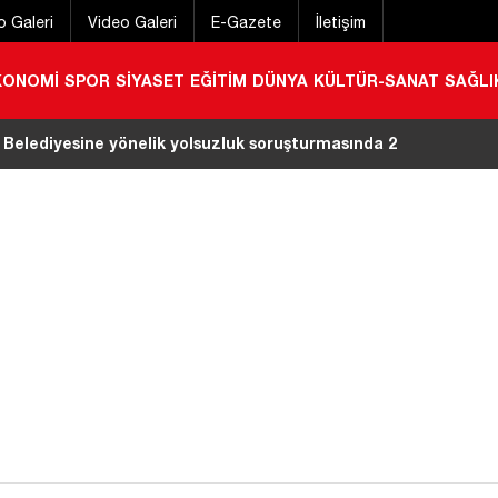
o Galeri
Video Galeri
E-Gazete
İletişim
KONOMİ
SPOR
SİYASET
EĞİTİM
DÜNYA
KÜLTÜR-SANAT
SAĞLI
a kırıma uğradı
|