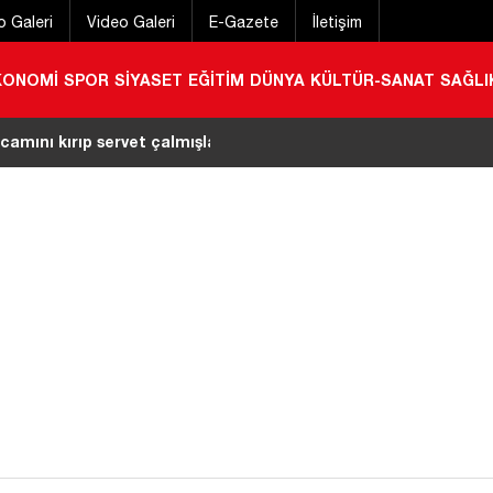
o Galeri
Video Galeri
E-Gazete
İletişim
KONOMİ
SPOR
SİYASET
EĞİTİM
DÜNYA
KÜLTÜR-SANAT
SAĞLI
amını kırıp servet çalmışlardı! Maskeli soygun
|