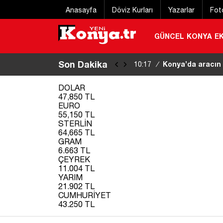
Anasayfa
Döviz Kurları
Yazarlar
Fot
GÜNCEL
KONYA
E
Son Dakika
Konya’da aracın c
10:17
/
olayında YENİ GELİŞME
DOLAR
47,850 TL
EURO
55,150 TL
STERLİN
64,665 TL
GRAM
6.663 TL
ÇEYREK
11.004 TL
YARIM
21.902 TL
CUMHURİYET
43.250 TL