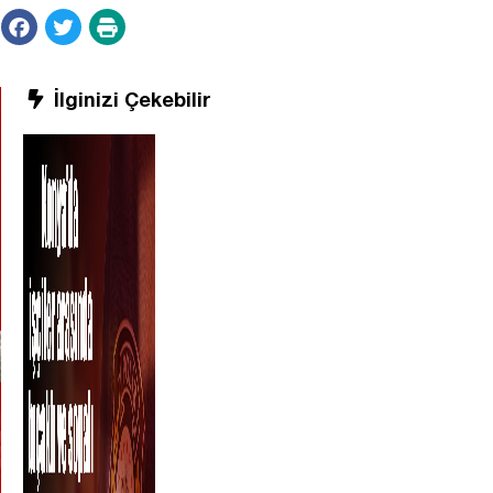
İlginizi Çekebilir