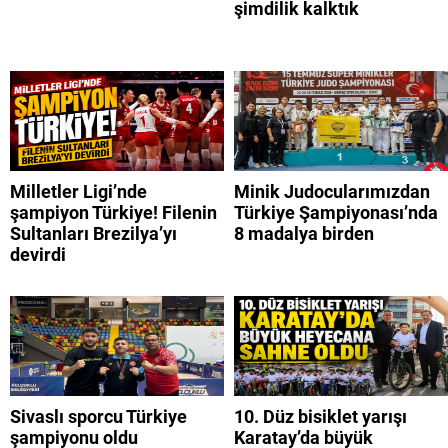
şimdilik kalktık
Milletler Ligi’nde
Minik Judocularımızdan
şampiyon Türkiye! Filenin
Türkiye Şampiyonası’nda
Sultanları Brezilya’yı
8 madalya birden
devirdi
Sivaslı sporcu Türkiye
10. Düz bisiklet yarışı
şampiyonu oldu
Karatay’da büyük