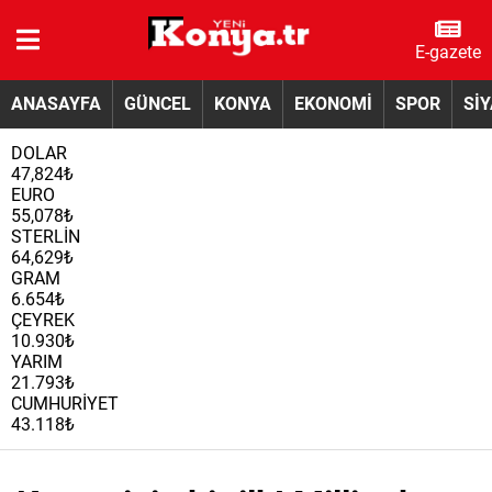
E-gazete
ANASAYFA
GÜNCEL
KONYA
EKONOMİ
SPOR
Sİ
DOLAR
47,824₺
EURO
55,078₺
STERLİN
64,629₺
GRAM
6.654₺
ÇEYREK
10.930₺
YARIM
21.793₺
CUMHURİYET
43.118₺