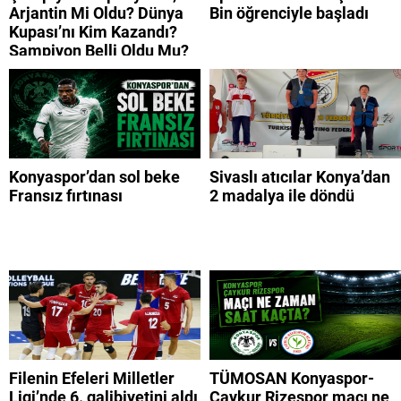
Arjantin Mi Oldu? Dünya
Bin öğrenciyle başladı
Kupası’nı Kim Kazandı?
Şampiyon Belli Oldu Mu?
Konyaspor’dan sol beke
Sivaslı atıcılar Konya’dan
Fransız fırtınası
2 madalya ile döndü
Filenin Efeleri Milletler
TÜMOSAN Konyaspor-
Ligi’nde 6. galibiyetini aldı
Çaykur Rizespor maçı ne