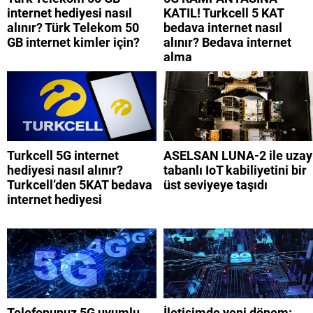
internet hediyesi nasıl
KATIL! Turkcell 5 KAT
alınır? Türk Telekom 50
bedava internet nasıl
GB internet kimler için?
alınır? Bedava internet
alma
Turkcell 5G internet
ASELSAN LUNA-2 ile uzay
hediyesi nasıl alınır?
tabanlı IoT kabiliyetini bir
Turkcell’den 5KAT bedava
üst seviyeye taşıdı
internet hediyesi
Telefonunuz 5G uyumlu
İletişimde yeni dönem: