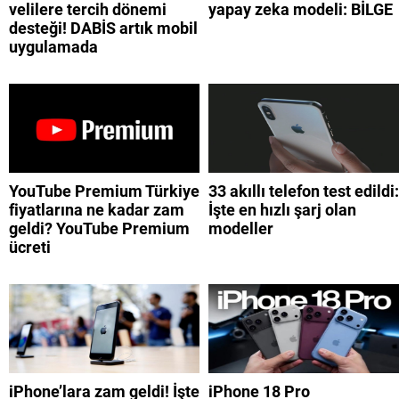
velilere tercih dönemi
yapay zeka modeli: BİLGE
desteği! DABİS artık mobil
uygulamada
YouTube Premium Türkiye
33 akıllı telefon test edildi:
fiyatlarına ne kadar zam
İşte en hızlı şarj olan
geldi? YouTube Premium
modeller
ücreti
iPhone’lara zam geldi! İşte
iPhone 18 Pro