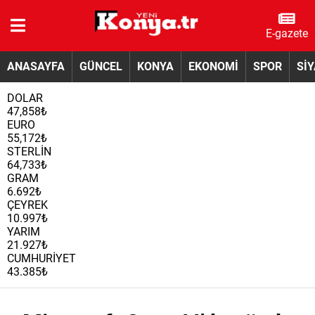
E-gazete
ANASAYFA
GÜNCEL
KONYA
EKONOMİ
SPOR
Sİ
DOLAR
47,858₺
EURO
55,172₺
STERLİN
64,733₺
GRAM
6.692₺
ÇEYREK
10.997₺
YARIM
21.927₺
CUMHURİYET
43.385₺