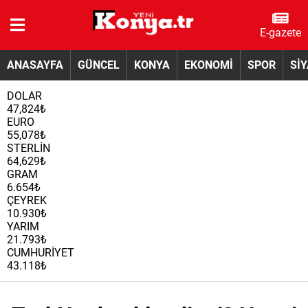
E-gazete
ANASAYFA
GÜNCEL
KONYA
EKONOMİ
SPOR
Sİ
DOLAR
47,824₺
EURO
55,078₺
STERLİN
64,629₺
GRAM
6.654₺
ÇEYREK
10.930₺
YARIM
21.793₺
CUMHURİYET
43.118₺