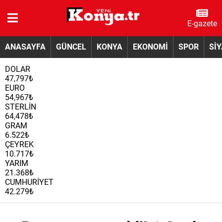
E-gazete
ANASAYFA
GÜNCEL
KONYA
EKONOMİ
SPOR
Sİ
DOLAR
47,797₺
EURO
54,967₺
STERLİN
64,478₺
GRAM
6.522₺
ÇEYREK
10.717₺
YARIM
21.368₺
CUMHURİYET
42.279₺