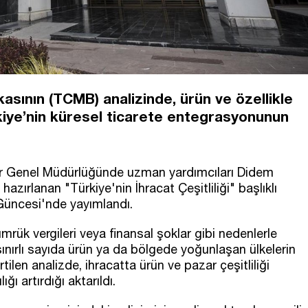
sının (TCMB) analizinde, ürün ve özellikle
rkiye’nin küresel ticarete entegrasyonunun
r Genel Müdürlüğünde uzman yardımcıları Didem
hazırlanan "Türkiye'nin İhracat Çeşitliliği" başlıklı
Güncesi'nde yayımlandı.
ümrük vergileri veya finansal şoklar gibi nedenlerle
sınırlı sayıda ürün ya da bölgede yoğunlaşan ülkelerin
tilen analizde, ihracatta ürün ve pazar çeşitliliği
ğı artırdığı aktarıldı.