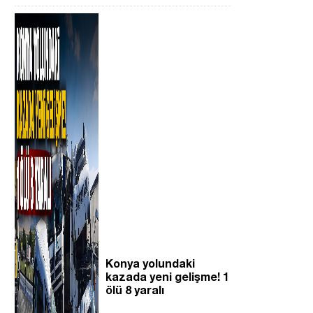
n
Konya yolundaki
kazada yeni gelişme! 1
ölü 8 yaralı