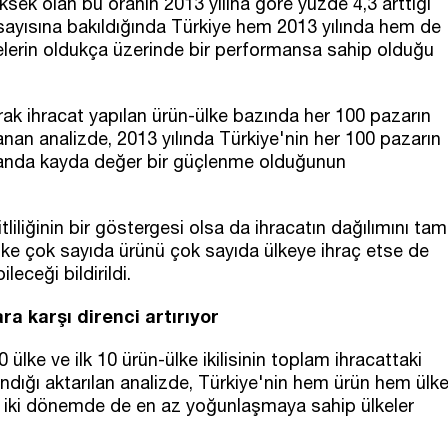
ksek olan bu oranın 2013 yılına göre yüzde 4,3 arttığı
e sayısına bakıldığında Türkiye hem 2013 yılında hem de
kelerin oldukça üzerinde bir performansa sahip olduğu
rak ihracat yapılan ürün-ülke bazında her 100 pazarın
anan analizde, 2013 yılında Türkiye'nin her 100 pazarın
anda kayda değer bir güçlenme olduğunun
tliliğinin bir göstergesi olsa da ihracatın dağılımını tam
 ülke çok sayıda ürünü çok sayıda ülkeye ihraç etse de
leceği bildirildi.
ra karşı direnci artırıyor
10 ülke ve ilk 10 ürün-ülke ikilisinin toplam ihracattaki
landığı aktarılan analizde, Türkiye'nin hem ürün hem ülk
i iki dönemde de en az yoğunlaşmaya sahip ülkeler