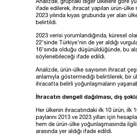
Analizde, gruptaki diğer ülkelere göre yü
ifade edilerek, ihracat yapılan ürün-ülk
2023 yılında kıyas grubunda yer alan ül
belirtildi.
2023 verisi yorumlandığında, küresel ola
22'sinde Türkiye'nin de yer aldığı vurgul
16'sında olduğu düşünüldüğünde, bu al
söylenebileceği ifade edildi.
Analizde, ürün-ülke sayısının ihracat çeşi
anlamıyla göstermediği belirtilerek, bir
ihracatta belirli yoğunlaşmaların yaşanabi
İhracatın dengeli dağılması, dış şokla
Her ülkenin ihracatındaki ilk 10 ürün, ilk 
paylarını 2013 ve 2023 yılları için hesap
hem de ürün-ülke yoğunlaşmasında ilgil
arasında yer aldığı ifade edildi.