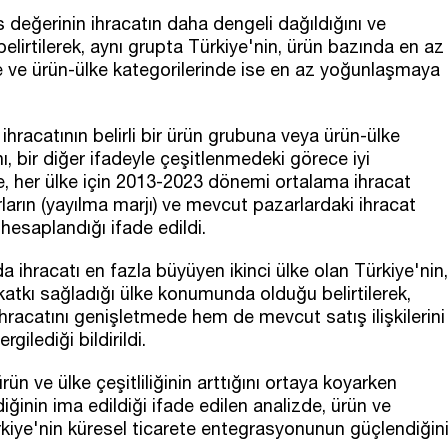
değerinin ihracatın daha dengeli dağıldığını ve
irtilerek, aynı grupta Türkiye'nin, ürün bazında en az
ke ve ürün-ülke kategorilerinde ise en az yoğunlaşmaya
ihracatının belirli bir ürün grubuna veya ürün-ülke
ı, bir diğer ifadeyle çeşitlenmedeki görece iyi
e, her ülke için 2013-2023 dönemi ortalama ihracat
ların (yayılma marjı) ve mevcut pazarlardaki ihracat
 hesaplandığı ifade edildi.
da ihracatı en fazla büyüyen ikinci ülke olan Türkiye'nin,
atkı sağladığı ülke konumunda olduğu belirtilerek,
ihracatını genişletmede hem de mevcut satış ilişkilerini
ilediği bildirildi.
rün ve ülke çeşitliliğinin arttığını ortaya koyarken
iğinin ima edildiği ifade edilen analizde, ürün ve
ürkiye'nin küresel ticarete entegrasyonunun güçlendiğin