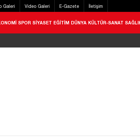
o Galeri
Video Galeri
E-Gazete
İletişim
KONOMİ
SPOR
SİYASET
EĞİTİM
DÜNYA
KÜLTÜR-SANAT
SAĞLI
 geçirmek için gelmişti! Konyalı gurbetçi hayatını