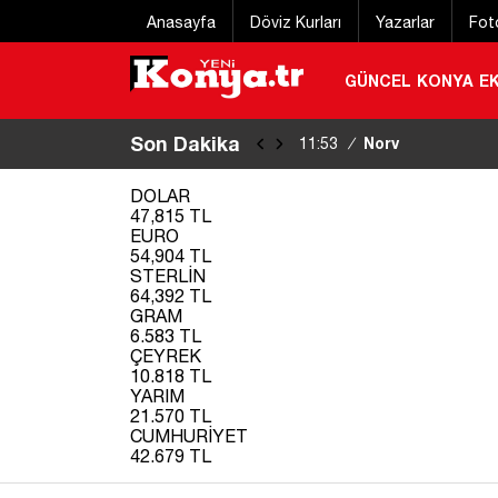
Anasayfa
Döviz Kurları
Yazarlar
Fot
GÜNCEL
KONYA
E
Son Dakika
Norveç’ten iznini
11:53
/
kaybetti
|
DOLAR
47,815 TL
EURO
54,904 TL
STERLİN
64,392 TL
GRAM
6.583 TL
ÇEYREK
10.818 TL
YARIM
21.570 TL
CUMHURİYET
42.679 TL