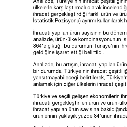
Analizde, Türkiye'nin ihracat çeşitliliğin
ülkelerle karşılaştırmalı olarak incelen
ihracat gerçekleştirdiği farklı ürün ve ü
İstatistik Pozisyonu) ayrımı kullanılarak h
İhracatı yapılan ürün sayısının bu dönem
analizde, ürün-ülke kombinasyonunun ise
864'e çıktığı, bu durumun Türkiye'nin ih
geldiğine işaret ettiği belirtildi.
Analizde, bu artışın, ihracatı yapılan ür
bir durumda, Türkiye'nin ihracat çeşitlili
yansıtmayabileceği belirtilerek, Türkiye
anlamak için diğer ülkelerin ihracat çeşitl
Türkiye ve seçili gelişen ekonomilerin i
ihracatı gerçekleştirilen ürün ve ürün-ülke 
ihracat yapılan ürün sayısına bakıldığın
ürünlerinin yaklaşık yüzde 84'ünün ihracat