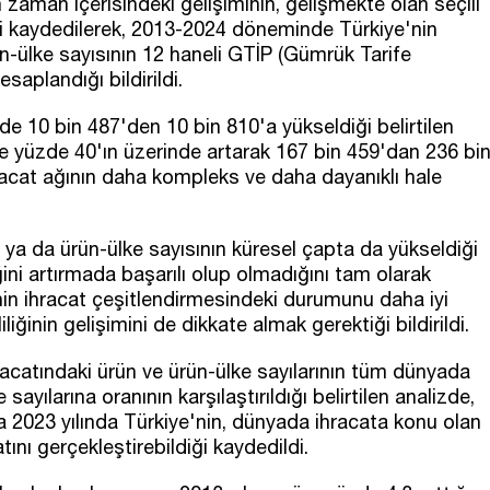
in zaman içerisindeki gelişiminin, gelişmekte olan seçili
diği kaydedilerek, 2013-2024 döneminde Türkiye'nin
rün-ülke sayısının 12 haneli GTİP (Gümrük Tarife
esaplandığı bildirildi.
de 10 bin 487'den 10 bin 810'a yükseldiği belirtilen
 yüzde 40'ın üzerinde artarak 167 bin 459'dan 236 bi
racat ağının daha kompleks ve daha dayanıklı hale
ün ya da ürün-ülke sayısının küresel çapta da yükseldiği
ğini artırmada başarılı olup olmadığını tam olarak
'nin ihracat çeşitlendirmesindeki durumunu daha iyi
iliğinin gelişimini de dikkate almak gerektiği bildirildi.
hracatındaki ürün ve ürün-ülke sayılarının tüm dünyada
sayılarına oranının karşılaştırıldığı belirtilen analizde,
da 2023 yılında Türkiye'nin, dünyada ihracata konu olan
ını gerçekleştirebildiği kaydedildi.