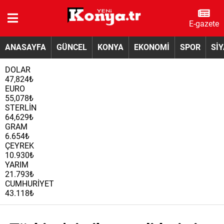
E-gazete
ANASAYFA
GÜNCEL
KONYA
EKONOMİ
SPOR
Sİ
DOLAR
47,824₺
EURO
55,078₺
STERLİN
64,629₺
GRAM
6.654₺
ÇEYREK
10.930₺
YARIM
21.793₺
CUMHURİYET
43.118₺