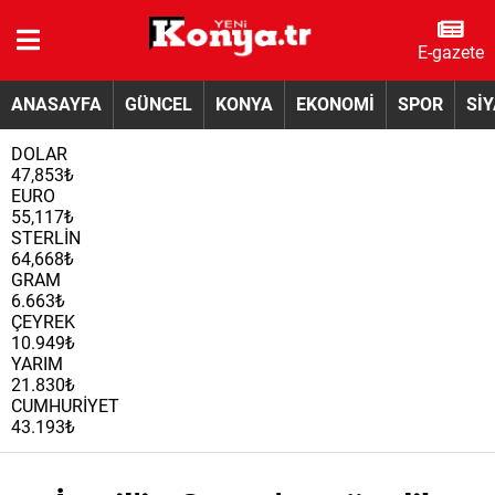
E-gazete
ANASAYFA
GÜNCEL
KONYA
EKONOMİ
SPOR
Sİ
DOLAR
47,853₺
EURO
55,117₺
STERLİN
64,668₺
GRAM
6.663₺
ÇEYREK
10.949₺
YARIM
21.830₺
CUMHURİYET
43.193₺