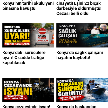
Konya’nın tarihi okulu yeni
cinayeti! Eşini 22 bıçak
binasına kavuştu
darbesiyle öldürmüştü!
Cezası belli oldu
Konya’daki sürücülere
Konya’da sağlık çalışanı
uyarı! O cadde trafiğe
hayatını kaybetti!
kapatılacak
Konya cezaevinde isyan!
Konya’da başkandan