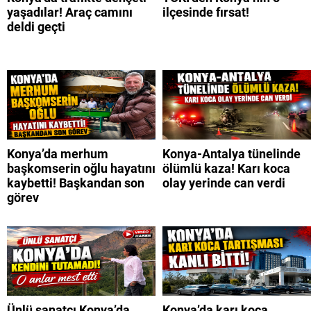
yaşadılar! Araç camını
ilçesinde fırsat!
deldi geçti
Konya’da merhum
Konya-Antalya tünelinde
başkomserin oğlu hayatını
ölümlü kaza! Karı koca
kaybetti! Başkandan son
olay yerinde can verdi
görev
Ünlü sanatçı Konya’da
Konya’da karı koca