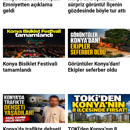
Emniyetten açıklama
sürpriz görüntü! İlçenin
geldi
gözdesinde böyle tur attı
Konya Bisiklet Festivali
Görüntüler Konya’dan!
tamamlandı
Ekipler seferber oldu
Konya’da trafikte dehşeti
TOKİ’den Konya’nın 8