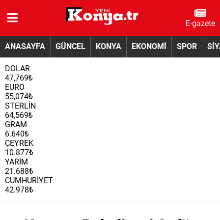
E-gazete
ANASAYFA
GÜNCEL
KONYA
EKONOMİ
SPOR
Sİ
DOLAR
47,769₺
EURO
55,074₺
STERLİN
64,569₺
GRAM
6.640₺
ÇEYREK
10.877₺
YARIM
21.688₺
CUMHURİYET
42.978₺