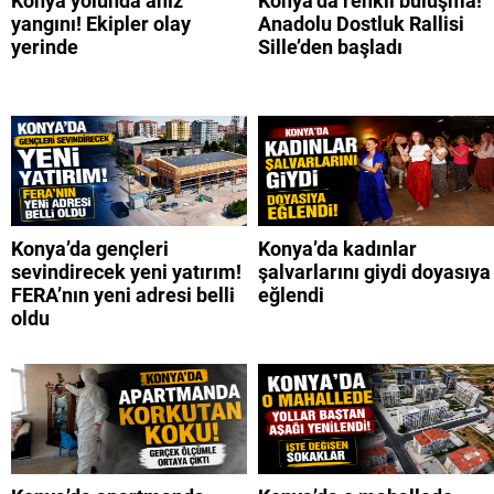
Konya yolunda anız
Konya’da renkli buluşma!
yangını! Ekipler olay
Anadolu Dostluk Rallisi
yerinde
Sille’den başladı
Konya’da gençleri
Konya’da kadınlar
sevindirecek yeni yatırım!
şalvarlarını giydi doyasıya
FERA’nın yeni adresi belli
eğlendi
oldu