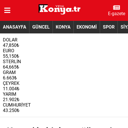
E-gazete
ANASAYFA
GÜNCEL
KONYA
EKONOMİ
SPOR
Sİ
DOLAR
47,850₺
EURO
55,150₺
STERLİN
64,665₺
GRAM
6.663₺
ÇEYREK
11.004₺
YARIM
21.902₺
CUMHURİYET
43.250₺