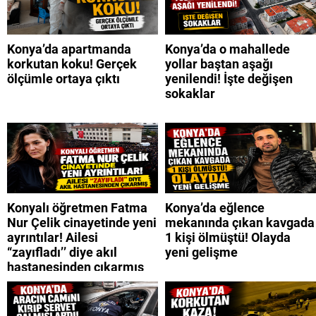
Konya’da apartmanda
Konya’da o mahallede
korkutan koku! Gerçek
yollar baştan aşağı
ölçümle ortaya çıktı
yenilendi! İşte değişen
sokaklar
Konyalı öğretmen Fatma
Konya’da eğlence
Nur Çelik cinayetinde yeni
mekanında çıkan kavgada
ayrıntılar! Ailesi
1 kişi ölmüştü! Olayda
“zayıfladı’’ diye akıl
yeni gelişme
hastanesinden çıkarmış