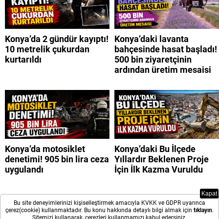
Konya’da 2 gündür kayıptı!
Konya’daki lavanta
10 metrelik çukurdan
bahçesinde hasat başladı!
kurtarıldı
500 bin ziyaretçinin
ardından üretim mesaisi
Konya’da motosiklet
Konya’daki Bu İlçede
denetimi! 905 bin lira ceza
Yıllardır Beklenen Proje
uygulandı
İçin İlk Kazma Vuruldu
Kapat
Bu site deneyimlerinizi kişiselleştirmek amacıyla KVKK ve GDPR uyarınca
çerez(cookie) kullanmaktadır. Bu konu hakkında detaylı bilgi almak için
tıklayın
.
Sitemizi kullanarak, çerezleri kullanmamızı kabul edersiniz.