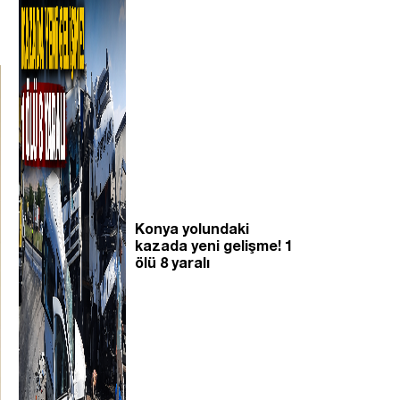
Konya yolundaki
kazada yeni gelişme! 1
ölü 8 yaralı