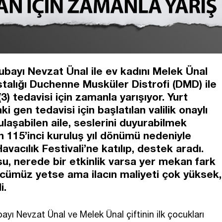
ubayı Nevzat Ünal ile ev kadını Melek Ünal
astalığı Duchenne Musküler Distrofi (DMD) ile
) tedavisi için zamanla yarışıyor. Yurt
i gen tedavisi için başlatılan valilik onaylı
aşabilen aile, seslerini duyurabilmek
n 115’inci kuruluş yıl dönümü nedeniyle
vacılık Festivali’ne katılıp, destek aradı.
u, nerede bir etkinlik varsa yer mekan fark
ümüz yetse ama ilacın maliyeti çok yüksek,
i.
ı Nevzat Ünal ve Melek Ünal çiftinin ilk çocukları