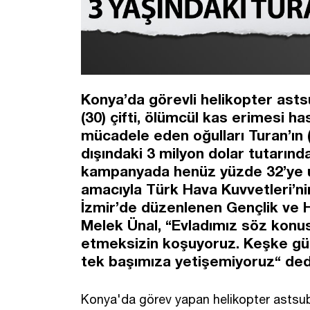
Konya’da görevli helikopter asts
(30) çifti, ölümcül kas erimesi h
mücadele eden oğulları Turan’ın (3
dışındaki 3 milyon dolar tutarındak
kampanyada henüz yüzde 32’ye ul
amacıyla Türk Hava Kuvvetleri’ni
İzmir’de düzenlenen Gençlik ve Ha
Melek Ünal, “Evladımız söz konus
etmeksizin koşuyoruz. Keşke güc
tek başımıza yetişemiyoruz“ ded
Konya'da görev yapan helikopter astsubay