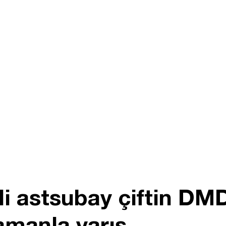
i astsubay çiftin DM
zamanla yarış