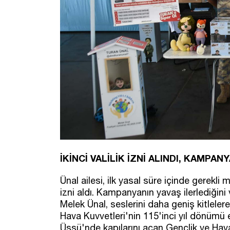
İKİNCİ VALİLİK İZNİ ALINDI, KAMPAN
Ünal ailesi, ilk yasal süre içinde gerekli
izni aldı. Kampanyanın yavaş ilerlediğin
Melek Ünal, seslerini daha geniş kitlelere
Hava Kuvvetleri'nin 115'inci yıl dönümü e
Üssü'nde kapılarını açan Gençlik ve Havacı