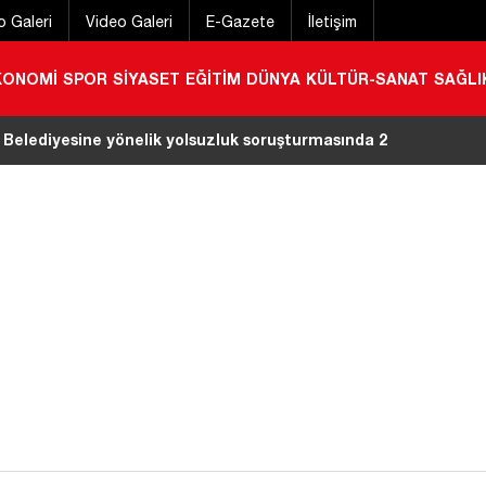
o Galeri
Video Galeri
E-Gazete
İletişim
KONOMİ
SPOR
SİYASET
EĞİTİM
DÜNYA
KÜLTÜR-SANAT
SAĞLI
a kırıma uğradı
|