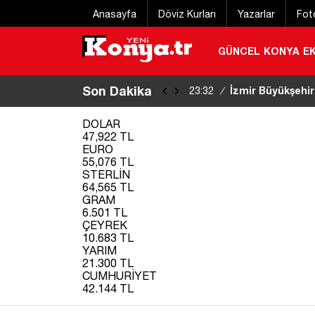
Anasayfa
Döviz Kurları
Yazarlar
Fot
GÜNCEL
KONYA
E
Son Dakika
Eğitim uçağı kaz
22:20
/
DOLAR
47,922 TL
EURO
55,076 TL
STERLİN
64,565 TL
GRAM
6.501 TL
ÇEYREK
10.683 TL
YARIM
21.300 TL
CUMHURİYET
42.144 TL