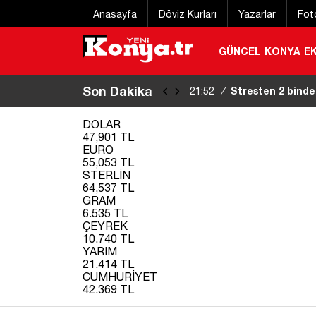
Anasayfa
Döviz Kurları
Yazarlar
Fot
GÜNCEL
KONYA
E
Son Dakika
Stresten 2 binden
21:52
/
DOLAR
47,901 TL
EURO
55,053 TL
STERLİN
64,537 TL
GRAM
6.535 TL
ÇEYREK
10.740 TL
YARIM
21.414 TL
CUMHURİYET
42.369 TL