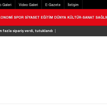
o Galeri
Video Galeri
E-Gazete
İletişim
KONOMİ
SPOR
SİYASET
EĞİTİM
DÜNYA
KÜLTÜR-SANAT
SAĞLI
 fazla sipariş verdi, tutuklandı
|