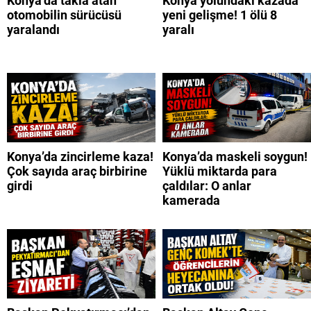
Konya’da takla atan
Konya yolundaki kazada
otomobilin sürücüsü
yeni gelişme! 1 ölü 8
yaralandı
yaralı
Konya’da zincirleme kaza!
Konya’da maskeli soygun!
Çok sayıda araç birbirine
Yüklü miktarda para
girdi
çaldılar: O anlar
kamerada