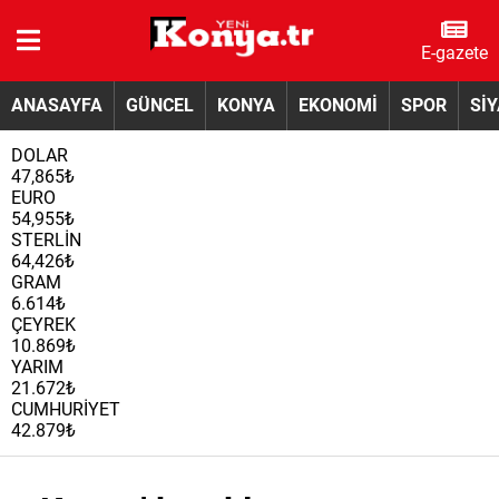
E-gazete
ANASAYFA
GÜNCEL
KONYA
EKONOMİ
SPOR
Sİ
DOLAR
47,865₺
EURO
54,955₺
STERLİN
64,426₺
GRAM
6.614₺
ÇEYREK
10.869₺
YARIM
21.672₺
CUMHURİYET
42.879₺