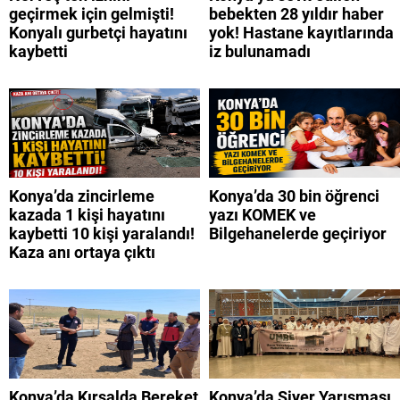
geçirmek için gelmişti!
bebekten 28 yıldır haber
Konyalı gurbetçi hayatını
yok! Hastane kayıtlarında
kaybetti
iz bulunamadı
Konya’da zincirleme
Konya’da 30 bin öğrenci
kazada 1 kişi hayatını
yazı KOMEK ve
kaybetti 10 kişi yaralandı!
Bilgehanelerde geçiriyor
Kaza anı ortaya çıktı
Konya’da Kırsalda Bereket
Konya’da Siyer Yarışması