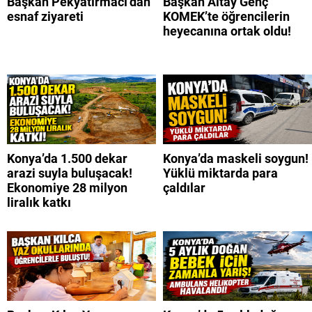
Başkan Pekyatırmacı’dan
Başkan Altay Genç
esnaf ziyareti
KOMEK’te öğrencilerin
heyecanına ortak oldu!
Konya’da 1.500 dekar
Konya’da maskeli soygun!
arazi suyla buluşacak!
Yüklü miktarda para
Ekonomiye 28 milyon
çaldılar
liralık katkı