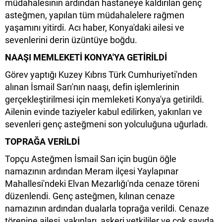
müdahalesinin ardından hastaneye kaldırılan genç
asteğmen, yapılan tüm müdahalelere rağmen
yaşamını yitirdi. Acı haber, Konya'daki ailesi ve
sevenlerini derin üzüntüye boğdu.
NAAŞI MEMLEKETİ KONYA'YA GETİRİLDİ
Görev yaptığı Kuzey Kıbrıs Türk Cumhuriyeti'nden
alınan İsmail Sarı'nın naaşı, defin işlemlerinin
gerçekleştirilmesi için memleketi Konya'ya getirildi.
Ailenin evinde taziyeler kabul edilirken, yakınları ve
sevenleri genç asteğmeni son yolculuğuna uğurladı.
TOPRAĞA VERİLDİ
Topçu Asteğmen İsmail Sarı için bugün öğle
namazının ardından Meram ilçesi Yaylapınar
Mahallesi'ndeki Elvan Mezarlığı'nda cenaze töreni
düzenlendi. Genç asteğmen, kılınan cenaze
namazının ardından dualarla toprağa verildi. Cenaze
törenine ailesi, yakınları, askeri yetkililer ve çok sayıda