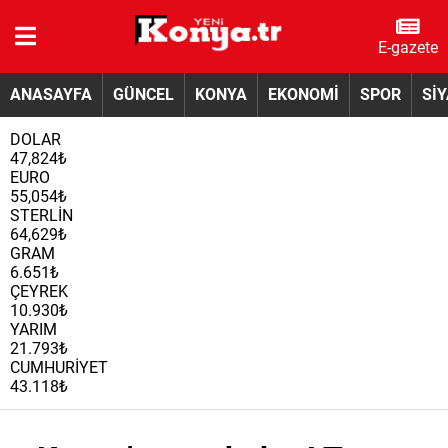
E-gazete
ANASAYFA
GÜNCEL
KONYA
EKONOMİ
SPOR
Sİ
DOLAR
47,824₺
EURO
55,054₺
STERLİN
64,629₺
GRAM
6.651₺
ÇEYREK
10.930₺
YARIM
21.793₺
CUMHURİYET
43.118₺