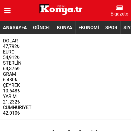
E-gazete
ANASAYFA
GÜNCEL
KONYA
EKONOMİ
SPOR
Sİ
DOLAR
47,792₺
EURO
54,912₺
STERLİN
64,376₺
GRAM
6.480₺
ÇEYREK
10.648₺
YARIM
21.232₺
CUMHURİYET
42.010₺