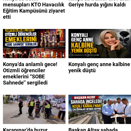
mensupları KTO Havacılık
Geriye hurda yığını kaldı
Eğitim Kampüsünü ziyaret
etti
Konya’da anlamlı gece!
Konyalı genç anne kalbine
Otizmli öğrenciler
yenik düştü
emeklerini “SOBE
Sahnede’’ sergiledi
Karapınar’da huzur
Başkan Altay sahada