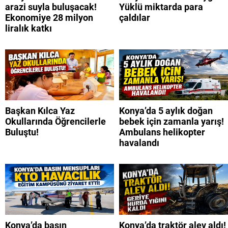
arazi suyla buluşacak!
Yüklü miktarda para
Ekonomiye 28 milyon
çaldılar
liralık katkı
Başkan Kılca Yaz
Konya’da 5 aylık doğan
Okullarında Öğrencilerle
bebek için zamanla yarış!
Buluştu!
Ambulans helikopter
havalandı
Konya’da basın
Konya’da traktör alev aldı!