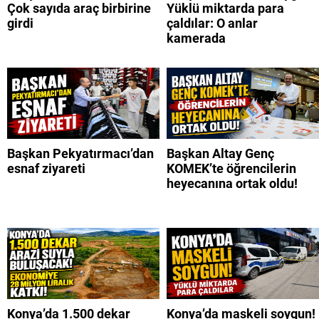
Çok sayıda araç birbirine
Yüklü miktarda para
girdi
çaldılar: O anlar
kamerada
Başkan Pekyatırmacı’dan
Başkan Altay Genç
esnaf ziyareti
KOMEK’te öğrencilerin
heyecanına ortak oldu!
Konya’da 1.500 dekar
Konya’da maskeli soygun!