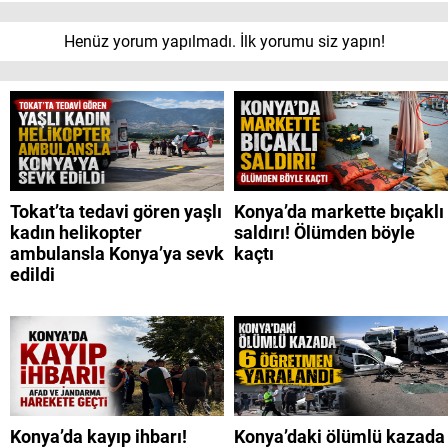
Henüz yorum yapılmadı. İlk yorumu siz yapın!
Tokat’ta tedavi gören yaşlı
Konya’da markette bıçaklı
kadın helikopter
saldırı! Ölümden böyle
ambulansla Konya’ya sevk
kaçtı
edildi
Konya’da kayıp ihbarı!
Konya’daki ölümlü kazada