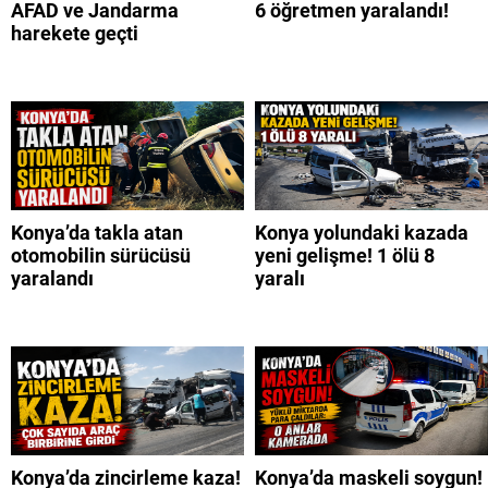
AFAD ve Jandarma
6 öğretmen yaralandı!
harekete geçti
Konya’da takla atan
Konya yolundaki kazada
otomobilin sürücüsü
yeni gelişme! 1 ölü 8
yaralandı
yaralı
Konya’da zincirleme kaza!
Konya’da maskeli soygun!