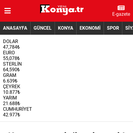
E-gazete
ANASAYFA
GÜNCEL
KONYA
EKONOMİ
SPOR
Sİ
DOLAR
47,784₺
EURO
55,078₺
STERLİN
64,590₺
GRAM
6.639₺
ÇEYREK
10.877₺
YARIM
21.688₺
CUMHURİYET
42.977₺