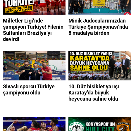
Milletler Ligi’nde
Minik Judocularımızdan
şampiyon Türkiye! Filenin
Türkiye Şampiyonası’nda
Sultanları Brezilya’yı
8 madalya birden
devirdi
Sivaslı sporcu Türkiye
10. Düz bisiklet yarışı
şampiyonu oldu
Karatay’da büyük
heyecana sahne oldu