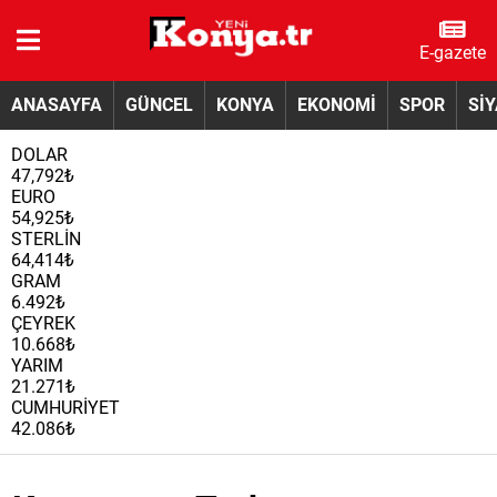
E-gazete
ANASAYFA
GÜNCEL
KONYA
EKONOMİ
SPOR
Sİ
DOLAR
47,792₺
EURO
54,925₺
STERLİN
64,414₺
GRAM
6.492₺
ÇEYREK
10.668₺
YARIM
21.271₺
CUMHURİYET
42.086₺