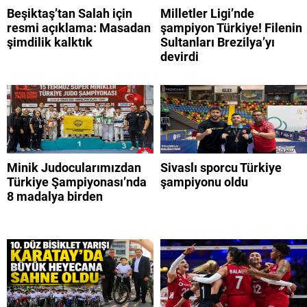
Beşiktaş’tan Salah için
Milletler Ligi’nde
resmi açıklama: Masadan
şampiyon Türkiye! Filenin
şimdilik kalktık
Sultanları Brezilya’yı
devirdi
Minik Judocularımızdan
Sivaslı sporcu Türkiye
Türkiye Şampiyonası’nda
şampiyonu oldu
8 madalya birden