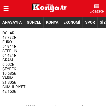
E-gazete
ANASAYFA
GÜNCEL
KONYA
EKONOMİ
SPOR
Sİ
DOLAR
47,792₺
EURO
54,944₺
STERLİN
64,424₺
GRAM
6.502₺
ÇEYREK
10.685₺
YARIM
21.305₺
CUMHURİYET
42.153₺