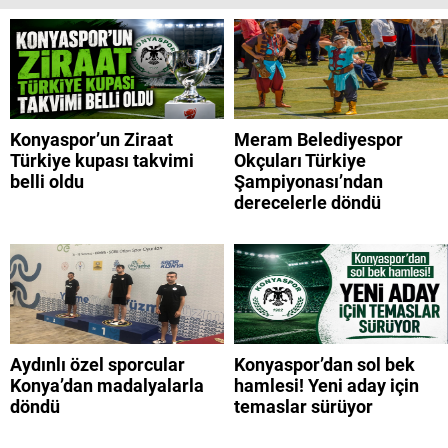
Konyaspor’un Ziraat
Meram Belediyespor
Türkiye kupası takvimi
Okçuları Türkiye
belli oldu
Şampiyonası’ndan
derecelerle döndü
Aydınlı özel sporcular
Konyaspor’dan sol bek
Konya’dan madalyalarla
hamlesi! Yeni aday için
döndü
temaslar sürüyor