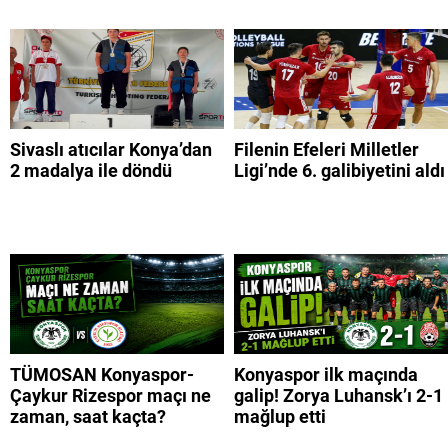
Sivaslı atıcılar Konya’dan
Filenin Efeleri Milletler
2 madalya ile döndü
Ligi’nde 6. galibiyetini aldı
TÜMOSAN Konyaspor-
Konyaspor ilk maçında
Çaykur Rizespor maçı ne
galip! Zorya Luhansk’ı 2-1
zaman, saat kaçta?
mağlup etti