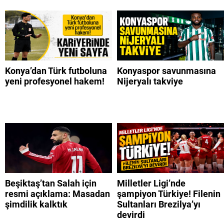
Konya’dan Türk futboluna
Konyaspor savunmasına
yeni profesyonel hakem!
Nijeryalı takviye
Beşiktaş’tan Salah için
Milletler Ligi’nde
resmi açıklama: Masadan
şampiyon Türkiye! Filenin
şimdilik kalktık
Sultanları Brezilya’yı
devirdi