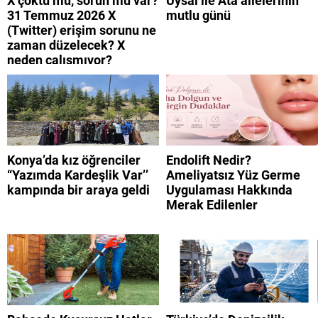
X çöktü mü, sorun mu var?
Uysal ile Ata ailelerinin
31 Temmuz 2026 X
mutlu günü
(Twitter) erişim sorunu ne
zaman düzelecek? X
neden çalışmıyor?
Konya’da kız öğrenciler
Endolift Nedir?
“Yazımda Kardeşlik Var’’
Ameliyatsız Yüz Germe
kampında bir araya geldi
Uygulaması Hakkında
Merak Edilenler