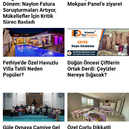
Dönem: Naylon Fatura
Mekpan Panel’e ziyaret
Soruşturmaları Artıyor,
Mükellefler İçin Kritik
Süreç Başladı
Fethiye’de Özel Havuzlu
Düğün Öncesi Çiftlerin
Villa Tatili Neden
Ortak Derdi: Çeyizler
Popüler?
Nereye Sığacak?
Güle Oynaya Camiye Gel
Özel Çorlu Dikkatli