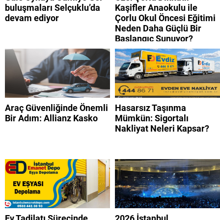
buluşmaları Selçuklu’da
Kaşifler Anaokulu ile
devam ediyor
Çorlu Okul Öncesi Eğitimi
Neden Daha Güçlü Bir
Başlangıç Sunuyor?
Araç Güvenliğinde Önemli
Hasarsız Taşınma
Bir Adım: Allianz Kasko
Mümkün: Sigortalı
Nakliyat Neleri Kapsar?
Ev Tadilatı Sürecinde
2026 İstanbul