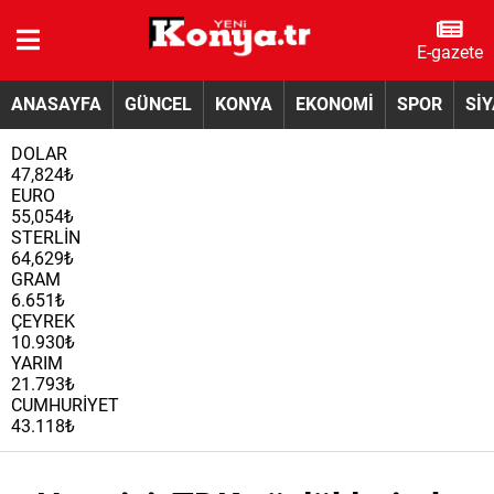
E-gazete
ANASAYFA
GÜNCEL
KONYA
EKONOMİ
SPOR
Sİ
DOLAR
47,824₺
EURO
55,054₺
STERLİN
64,629₺
GRAM
6.651₺
ÇEYREK
10.930₺
YARIM
21.793₺
CUMHURİYET
43.118₺