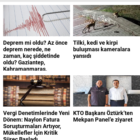
Deprem mi oldu? Az önce
Tilki, kedi ve kirpi
deprem nerede, ne
buluşması kameralara
zaman, kaç şiddetinde
yansıdı
oldu? Gaziantep,
Kahramanmaraş,
Adıyaman, Şanlıurfa,
Suriye, Kilis, Hatay,
Osmaniye 9 Ağustos 2026
AFAD son depremler
listesi
Vergi Denetimlerinde Yeni
KTO Başkanı Öztürk’ten
Dönem: Naylon Fatura
Mekpan Panel’e ziyaret
Soruşturmaları Artıyor,
Mükellefler İçin Kritik
Süreç Başladı