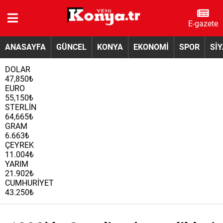
E-gazete
ANASAYFA
GÜNCEL
KONYA
EKONOMİ
SPOR
Sİ
DOLAR
47,850₺
EURO
55,150₺
STERLİN
64,665₺
GRAM
6.663₺
ÇEYREK
11.004₺
YARIM
21.902₺
CUMHURİYET
43.250₺