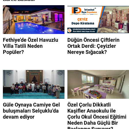
Fethiye’de Özel Havuzlu
Düğün Öncesi Çiftlerin
Villa Tatili Neden
Ortak Derdi: Çeyizler
Popüler?
Nereye Sığacak?
Güle Oynaya Camiye Gel
Özel Çorlu Dikkatli
buluşmaları Selçuklu’da
Kaşifler Anaokulu ile
devam ediyor
Çorlu Okul Öncesi Eğitimi
Neden Daha Güçlü Bir
Başlangıç Sunuyor?