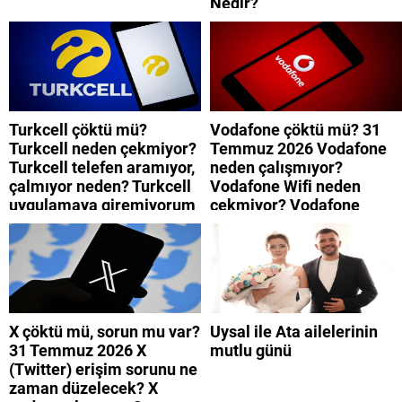
Nedir?
Turkcell çöktü mü?
Vodafone çöktü mü? 31
Turkcell neden çekmiyor?
Temmuz 2026 Vodafone
Turkcell telefen aramıyor,
neden çalışmıyor?
çalmıyor neden? Turkcell
Vodafone Wifi neden
uygulamaya giremiyorum
çekmiyor? Vodafone
neden? Turkcell internet
mobil uygulamaya neden
neden yavaş?
giremiyorum?
X çöktü mü, sorun mu var?
Uysal ile Ata ailelerinin
31 Temmuz 2026 X
mutlu günü
(Twitter) erişim sorunu ne
zaman düzelecek? X