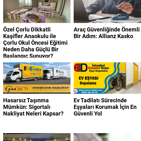
Özel Çorlu Dikkatli
Araç Güvenliğinde Önemli
Kaşifler Anaokulu ile
Bir Adım: Allianz Kasko
Çorlu Okul Öncesi Eğitimi
Neden Daha Güçlü Bir
Başlangıç Sunuyor?
Hasarsız Taşınma
Ev Tadilatı Sürecinde
Mümkün: Sigortalı
Eşyaları Korumak İçin En
Nakliyat Neleri Kapsar?
Güvenli Yol