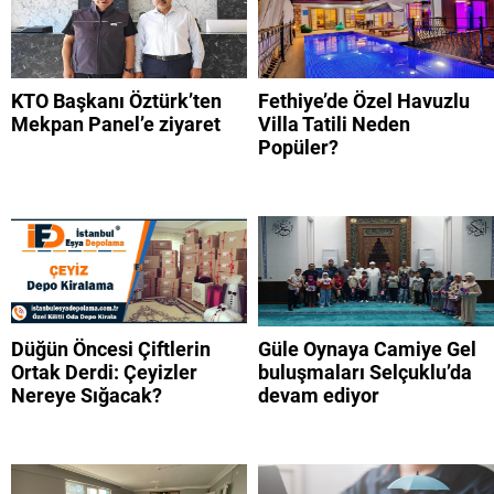
KTO Başkanı Öztürk’ten
Fethiye’de Özel Havuzlu
Mekpan Panel’e ziyaret
Villa Tatili Neden
Popüler?
Düğün Öncesi Çiftlerin
Güle Oynaya Camiye Gel
Ortak Derdi: Çeyizler
buluşmaları Selçuklu’da
Nereye Sığacak?
devam ediyor