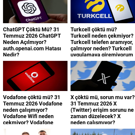
ChatGPT Çöktü Mü? 31
Turkcell çöktü mü?
Temmuz 2026 ChatGPT
Turkcell neden çekmiyor?
Neden Açılmıyor?
Turkcell telefen aramıyor,
auth.openai.com Hatası
çalmıyor neden? Turkcell
Nedir?
uygulamaya giremiyorum
neden? Turkcell internet
neden yavaş?
Vodafone çöktü mü? 31
X çöktü mü, sorun mu var?
Temmuz 2026 Vodafone
31 Temmuz 2026 X
neden çalışmıyor?
(Twitter) erişim sorunu ne
Vodafone Wifi neden
zaman düzelecek? X
çekmiyor? Vodafone
neden çalışmıyor?
mobil uygulamaya neden