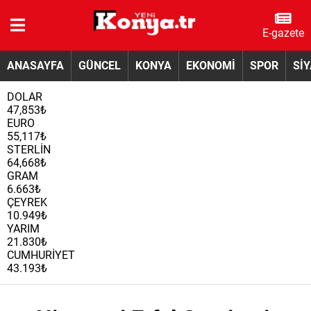
E-gazete
ANASAYFA
GÜNCEL
KONYA
EKONOMİ
SPOR
Sİ
DOLAR
47,853₺
EURO
55,117₺
STERLİN
64,668₺
GRAM
6.663₺
ÇEYREK
10.949₺
YARIM
21.830₺
CUMHURİYET
43.193₺