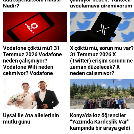
Nedir?
uygulamaya giremiyorum
neden? Turkcell internet
neden yavaş?
Vodafone çöktü mü? 31
X çöktü mü, sorun mu var?
Temmuz 2026 Vodafone
31 Temmuz 2026 X
neden çalışmıyor?
(Twitter) erişim sorunu ne
Vodafone Wifi neden
zaman düzelecek? X
çekmiyor? Vodafone
neden çalışmıyor?
mobil uygulamaya neden
giremiyorum?
Uysal ile Ata ailelerinin
Konya’da kız öğrenciler
mutlu günü
“Yazımda Kardeşlik Var’’
kampında bir araya geldi