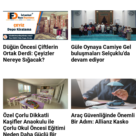
Düğün Öncesi Çiftlerin
Güle Oynaya Camiye Gel
Ortak Derdi: Çeyizler
buluşmaları Selçuklu’da
Nereye Sığacak?
devam ediyor
Özel Çorlu Dikkatli
Araç Güvenliğinde Önemli
Kaşifler Anaokulu ile
Bir Adım: Allianz Kasko
Çorlu Okul Öncesi Eğitimi
Neden Daha Güçlü Bir