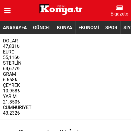
E-gazete
ANASAYFA
GÜNCEL
KONYA
EKONOMİ
SPOR
Sİ
DOLAR
47,831₺
EURO
55,116₺
STERLİN
64,677₺
GRAM
6.668₺
ÇEYREK
10.958₺
YARIM
21.850₺
CUMHURİYET
43.232₺