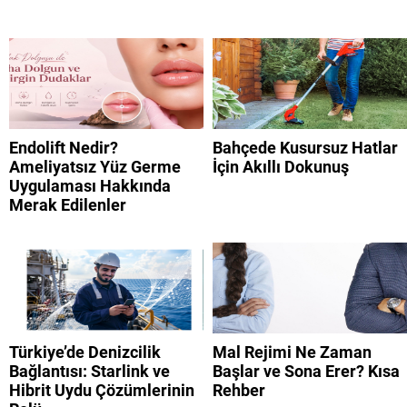
Endolift Nedir?
Bahçede Kusursuz Hatlar
Ameliyatsız Yüz Germe
İçin Akıllı Dokunuş
Uygulaması Hakkında
Merak Edilenler
Türkiye’de Denizcilik
Mal Rejimi Ne Zaman
Bağlantısı: Starlink ve
Başlar ve Sona Erer? Kısa
Hibrit Uydu Çözümlerinin
Rehber